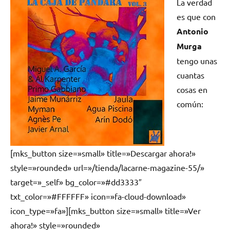
La verdad
es que con
Antonio
Murga
tengo unas
cuantas
cosas en
común:
[mks_button size=»small» title=»Descargar ahora!»
style=»rounded» url=»/tienda/lacarne-magazine-55/»
target=»_self» bg_color=»#dd3333″
txt_color=»#FFFFFF» icon=»fa-cloud-download»
icon_type=»fa»][mks_button size=»small» title=»Ver
ahora!» style=»rounded»