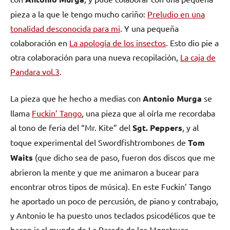
pieza a la que le tengo mucho cariño:
Preludio en una
tonalidad desconocida para mi
. Y una pequeña
colaboración en
La apología de los insectos
. Esto dio pie a
otra colaboración para una nueva recopilación,
La caja de
Pandara vol.3
.
La pieza que he hecho a medias con
Antonio Murga
se
llama
Fuckin’ Tango
, una pieza que al oírla me recordaba
al tono de feria del “Mr. Kite” del
Sgt. Peppers
, y al
toque experimental del Swordfishtrombones de
Tom
Waits
(que dicho sea de paso, fueron dos discos que me
abrieron la mente y que me animaron a bucear para
encontrar otros tipos de música). En este Fuckin’ Tango
he aportado un poco de percusión, de piano y contrabajo,
y Antonio le ha puesto unos teclados psicodélicos que te
hacen ir al mundo de La Parada de los Monstruos.