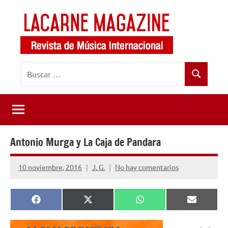
Saltar
al
contenido
LaCarne
Revista
Buscar:
de
Magazine
Buscar
música
internacional
Antonio Murga y La Caja de Pandara
10 noviembre, 2016
J. G.
No hay comentarios
Compartir
Compartir
Compartir
Comparti
Facebook
X
WhatsApp
Email
en
en
en
en
(Twitter)