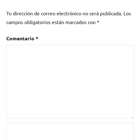
Murga
,
Tu dirección de correo electrónico no será publicada.
Los
experimental
,
campos obligatorios están marcados con
*
Fuckin’
Tango
,
improvisación
Comentario
*
libre
,
La
Parada
de
los
Monstruos
,
Mermelada
,
musica
,
musica
experimental
,
punk
rock
,
rock
,