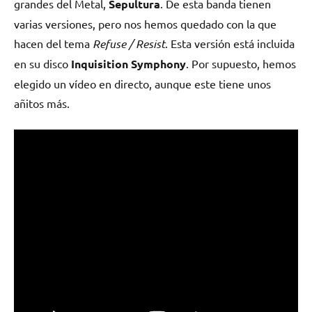
grandes del Metal,
Sepultura
. De esta banda tienen
varias versiones, pero nos hemos quedado con la que
hacen del tema
Refuse / Resist
. Esta versión está incluida
en su disco
Inquisition Symphony
. Por supuesto, hemos
elegido un vídeo en directo, aunque este tiene unos
añitos más.