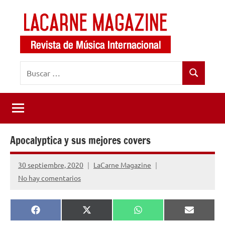
Saltar
al
contenido
LaCarne
Revista
Buscar:
de
Magazine
Buscar
música
internacional
Apocalyptica y sus mejores covers
30 septiembre, 2020
LaCarne Magazine
No hay comentarios
Compartir
Compartir
Compartir
Comparti
Facebook
X
WhatsApp
Email
en
en
en
en
(Twitter)