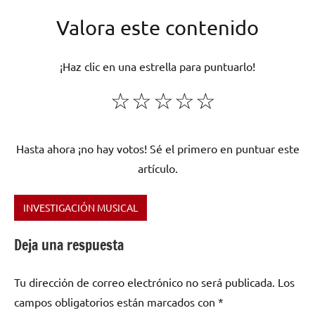
Valora este contenido
¡Haz clic en una estrella para puntuarlo!
☆
☆
☆
☆
☆
Hasta ahora ¡no hay votos! Sé el primero en puntuar este
artículo.
INVESTIGACIÓN MUSICAL
Etiquetado
como
Deja una respuesta
Apocalyptica
,
Finlandia
,
Tu dirección de correo electrónico no será publicada.
Los
Heavy
campos obligatorios están marcados con
*
Metal
,