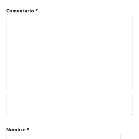
Metal
,
música
Comentario
*
clásica
,
rock
Nombre
*