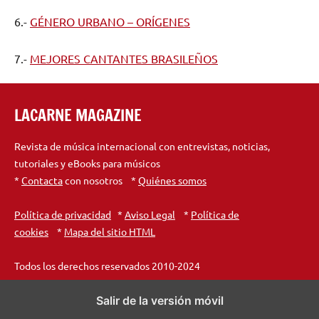
6.-
GÉNERO URBANO – ORÍGENES
7.-
MEJORES CANTANTES BRASILEÑOS
LACARNE MAGAZINE
Revista de música internacional con entrevistas, noticias,
tutoriales y eBooks para músicos
*
Contacta
con nosotros *
Quiénes somos
Política de privacidad
*
Aviso Legal
*
Política de
cookies
*
Mapa del sitio HTML
Todos los derechos reservados 2010-2024
Salir de la versión móvil