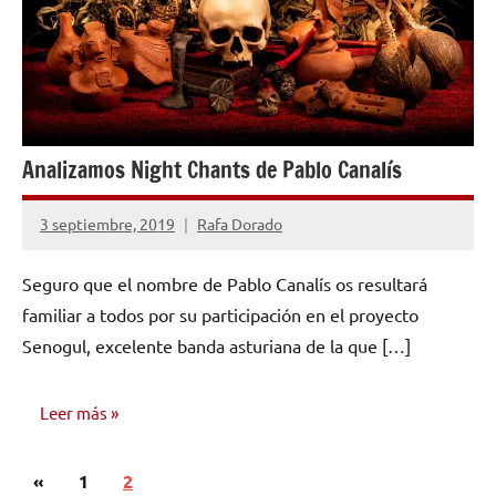
Analizamos Night Chants de Pablo Canalís
3 septiembre, 2019
Rafa Dorado
No
hay
Seguro que el nombre de Pablo Canalís os resultará
comentarios
familiar a todos por su participación en el proyecto
Senogul, excelente banda asturiana de la que […]
Leer más
Paginación
Entradas
«
RESEÑAS
1
2