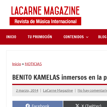
Saltar
al
contenido
LaCa
Revista
de
Maga
música
internaciona
INICIO
TU PROMOCIÓN
CONTENIDOS
BLOG
Inicio
»
NOTICIAS
BENITO KAMELAS inmersos en la p
2 marzo, 2014
LaCarne Magazine
No hay comentari
Compartir
Compartir
Facebook
X (Twitter)