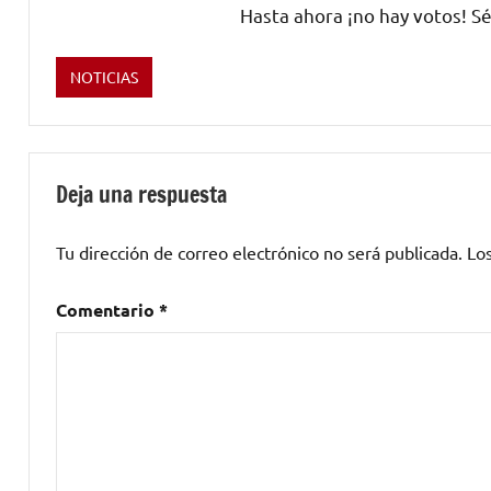
Hasta ahora ¡no hay votos! Sé
NOTICIAS
Etiquetado
como
Benito
Kamelas
Deja una respuesta
Tu dirección de correo electrónico no será publicada.
Lo
Comentario
*