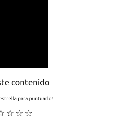
ste contenido
 estrella para puntuarlo!
☆
☆
☆
☆