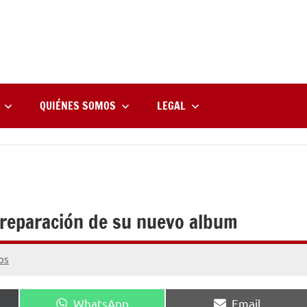
rne
zine
l
QUIÉNES SOMOS
LEGAL
reparación de su nuevo album
os
Compartir
Compartir
WhatsApp
Email