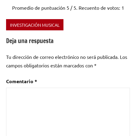
Promedio de puntuación
5
/ 5. Recuento de votos:
1
INVESTIGACIÓN MUSICAL
Etiquetado
como
Deja una respuesta
Cajón
Peruano
,
Tu dirección de correo electrónico no será publicada.
Los
Flamenco
,
campos obligatorios están marcados con
*
Folklore
,
instrumentos
musicales
,
Comentario
*
Perú