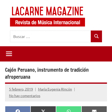
Saltar
al
contenido
LaCarne
Revista
Buscar:
de
Magazine
Buscar
música
internacional
Cajón Peruano, instrumento de tradición
afroperuana
5 febrero, 2019
María Eugenia Rincón
No hay comentarios