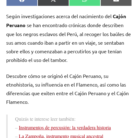
Compartir
Compartir
Compartir
Comparti
Facebook
X
WhatsApp
Email
en
en
en
en
(Twitter)
Según investigaciones acerca del nacimiento del
Cajón
Peruano
se han encontrado crónicas donde describen
que los negros esclavos del Perú, al recoger los baúles de
sus amos cuando iban a partir en un viaje, se sentaban
sobre ellos y comenzaban a percutirlos ya que tenían
prohibido el uso del tambor.
Descubre cómo se originó el Cajón Peruano, su
etnohistoria, su influencia en el Flamenco, así como las
diferencias que exiten entre el Cajón Peruano y el Cajón
Flamenco.
Quizás te interese leer también:
–
Instrumentos de percusión: la verdadera historia
–
La Zampoña, instrumento musical ancestral