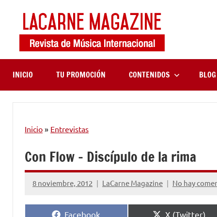
Saltar
al
contenido
LaCa
Revista
de
Maga
música
internaciona
INICIO
TU PROMOCIÓN
CONTENIDOS
BLOG
Inicio
»
Entrevistas
Con Flow – Discípulo de la rima
8 noviembre, 2012
LaCarne Magazine
No hay comen
Compartir
Compartir
Facebook
X (Twitter)