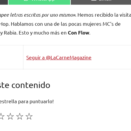
en
en
apee letras escritas por uno mismo»
. Hemos recibido la visit
 Hop. Hablamos con una de las pocas mujeres MC’s de
y Rabia
. Esto y mucho más en
.
Con Flow
Seguir a @LaCarneMagazine
ste contenido
 estrella para puntuarlo!
☆
☆
☆
☆