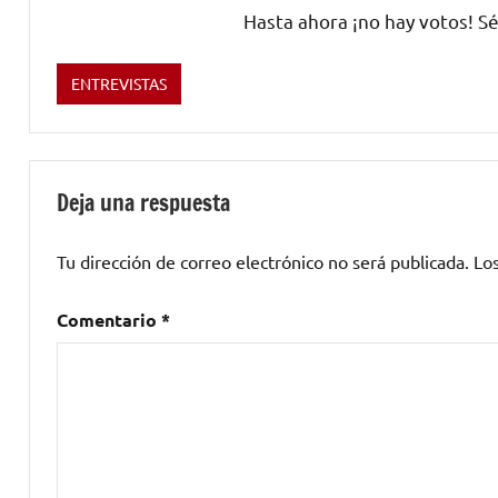
Hasta ahora ¡no hay votos! Sé
ENTREVISTAS
Etiquetado
como
Con
flow
,
Deja una respuesta
Discípulo
de
Tu dirección de correo electrónico no será publicada.
Lo
la
Rima
Comentario
*