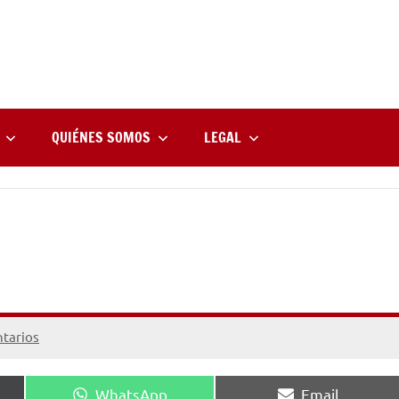
rne
zine
l
QUIÉNES SOMOS
LEGAL
tarios
Compartir
Compartir
WhatsApp
Email