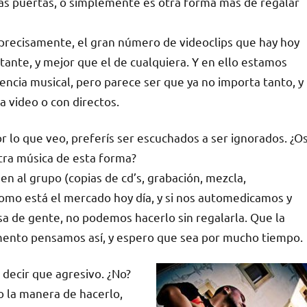
más puertas, o simplemente es otra forma más de regalar
, precisamente, el gran número de videoclips que hay hoy
ctante, y mejor que el de cualquiera. Y en ello estamos
encia musical, pero parece ser que ya no importa tanto, y
a video o con directos.
r lo que veo, preferís ser escuchados a ser ignorados. ¿O
tra música de esta forma?
n al grupo (copias de cd’s, grabación, mezcla,
omo está el mercado hoy día, y si nos automedicamos y
a de gente, no podemos hacerlo sin regalarla. Que la
omento pensamos así, y espero que sea por mucho tiempo.
 decir que agresivo. ¿No?
o la manera de hacerlo,