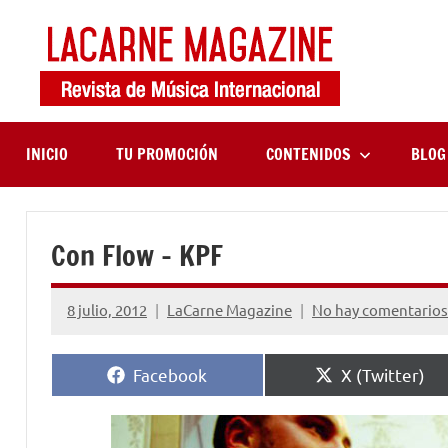
Saltar
al
contenido
LaCa
Revista
de
Maga
música
internaciona
INICIO
TU PROMOCIÓN
CONTENIDOS
BLOG
Con Flow – KPF
8 julio, 2012
LaCarne Magazine
No hay comentarios
Compartir
Compartir
Facebook
X (Twitter)
en
en