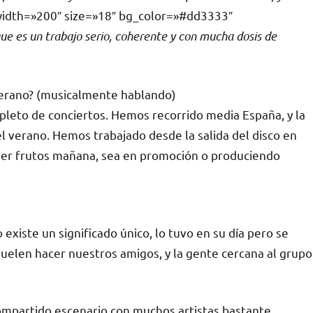
» width=»200″ size=»18″ bg_color=»#dd3333″
ue es un trabajo serio, coherente y con mucha dosis de
 verano? (musicalmente hablando)
leto de conciertos. Hemos recorrido media España, y la
l verano. Hemos trabajado desde la salida del disco en
ger frutos mañana, sea en promoción o produciendo
existe un significado único, lo tuvo en su día pero se
uelen hacer nuestros amigos, y la gente cercana al grupo
ompartido escenario con muchos artistas bastante