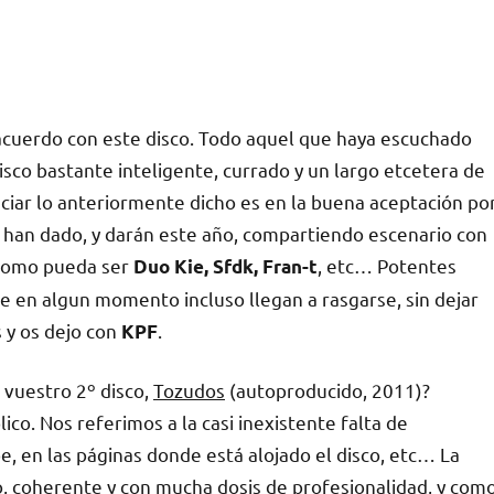
 acuerdo con este disco. Todo aquel que haya escuchado
isco bastante inteligente, currado y un largo etcetera de
eciar lo anteriormente dicho es en la buena aceptación po
 han dado, y darán este año, compartiendo escenario con
 como pueda ser
, etc… Potentes
Duo Kie, Sfdk, Fran-t
 en algun momento incluso llegan a rasgarse, sin dejar
 y os dejo con
.
KPF
 vuestro 2º disco,
Tozudos
(autoproducido, 2011)?
co. Nos referimos a la casi inexistente falta de
, en las páginas donde está alojado el disco, etc… La
o, coherente y con mucha dosis de profesionalidad, y com