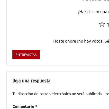
¡Haz clic en una
☆
Hasta ahora ¡no hay votos! Sé
ENTREVISTAS
Etiquetado
como
Con
flow
,
Deja una respuesta
Duo
Kie
,
Tu dirección de correo electrónico no será publicada.
Lo
Fran-
t
,
Comentario
*