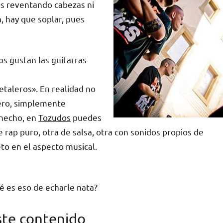
s reventando cabezas ni
 hay que soplar, pues
os gustan las guitarras
etaleros». En realidad no
ero, simplemente
 hecho, en
Tozudos
puedes
 rap puro, otra de salsa, otra con sonidos propios de
to en el aspecto musical.
ué es eso de echarle nata?
ste contenido