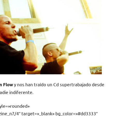
y nos han traído un Cd supertrabajado desde
n Flow
nadie indiferente.
style=»rounded»
zine_n7/4″ target=»_blank» bg_color=»#dd3333″