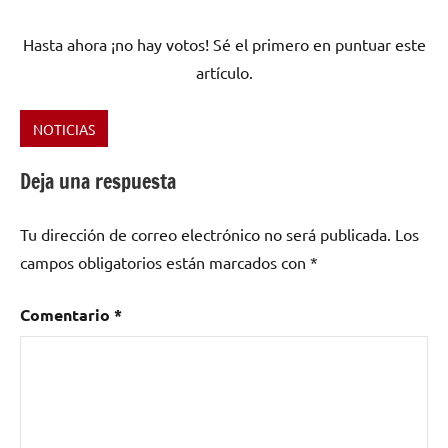
Hasta ahora ¡no hay votos! Sé el primero en puntuar este
artículo.
NOTICIAS
Etiquetado
como
Deja una respuesta
2016
,
concierto
,
Tu dirección de correo electrónico no será publicada.
Los
Dewolff
,
campos obligatorios están marcados con
*
funk
,
Galicia
,
psicodelia
,
Comentario
*
rock
,
Rock
and
Roll
,
Rock