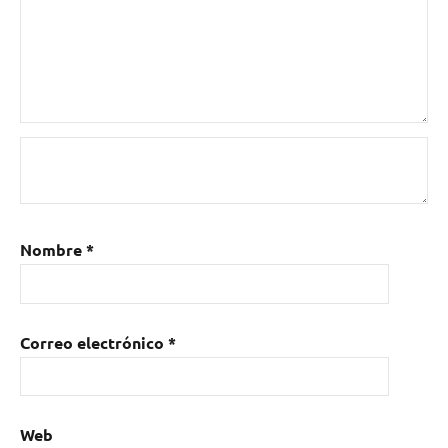
N’
Roll
,
Roux-
Ga-
Roux
,
Sala
Masterclub
,
soul
,
Vigo
Nombre
*
Correo electrónico
*
Web