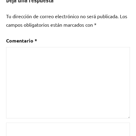
Deja una respuesta
Aspencat
,
dancehall
,
Tu dirección de correo electrónico no será publicada.
Los
Day
campos obligatorios están marcados con
*
II
,
Def
con
Comentario
*
Dos
,
DJ
Tony
Karate
,
DREMEN
,
Girando
Por
Salas
,
rap
,
reagge
,
Zoo