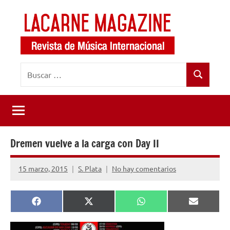
Saltar
al
contenido
LaCarne
Revista
Buscar:
de
Magazine
Buscar
música
internacional
Dremen vuelve a la carga con Day II
15 marzo, 2015
S. Plata
No hay comentarios
Compartir
Compartir
Compartir
Comparti
Facebook
X
WhatsApp
Email
en
en
en
en
(Twitter)