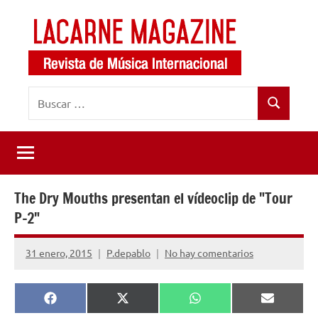
Saltar
al
contenido
LaCarne
Revista
Buscar:
de
Magazine
Buscar
música
internacional
The Dry Mouths presentan el vídeoclip de "Tour
P-2"
31 enero, 2015
P.depablo
No hay comentarios
Compartir
Compartir
Compartir
Comparti
Facebook
X
WhatsApp
Email
en
en
en
en
(Twitter)