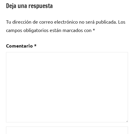
como
Deja una respuesta
nuevo
videoclip
,
Tu dirección de correo electrónico no será publicada.
Los
The
campos obligatorios están marcados con
*
Dry
Mouths
,
Tour
Comentario
*
P-
2
,
Two
Months