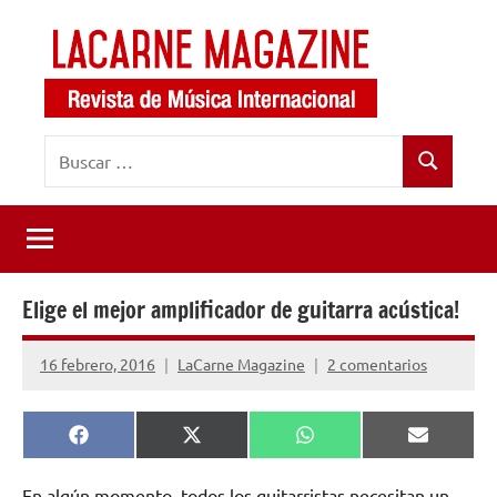
Saltar
al
contenido
LaCarne
Revista
Buscar:
de
Magazine
Buscar
música
internacional
Elige el mejor amplificador de guitarra acústica!
16 febrero, 2016
LaCarne Magazine
2 comentarios
Compartir
Compartir
Compartir
Comparti
Facebook
X
WhatsApp
Email
en
en
en
en
(Twitter)
En algún momento, todos los guitarristas necesitan un