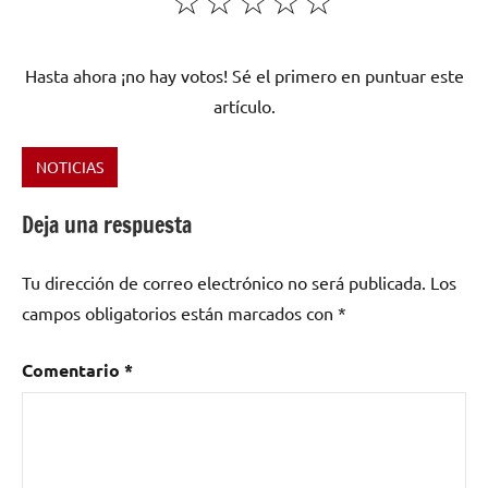
☆
☆
☆
☆
☆
Hasta ahora ¡no hay votos! Sé el primero en puntuar este
artículo.
NOTICIAS
Etiquetado
como
Deja una respuesta
Ángel
Stanich
,
Tu dirección de correo electrónico no será publicada.
Los
Asian
campos obligatorios están marcados con
*
Dub
Fundation
,
Aterciopelados
,
Comentario
*
BNegão
&
Seletores
de