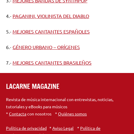
3.-
MEJORES BANDAS DE SYNTHPOP
4.-
PAGANINI, VIOLINISTA DEL DIABLO
5.-
MEJORES CANTANTES ESPAÑOLES
6.-
GÉNERO URBANO – ORÍGENES
7.-
MEJORES CANTANTES BRASILEÑOS
LACARNE MAGAZINE
Revista de música internacional con entrevistas, noticias,
tutoriales y eBooks para músicos
*
Contacta
con nosotros *
Quiénes somos
Política de privacidad
*
Aviso Legal
*
Política de