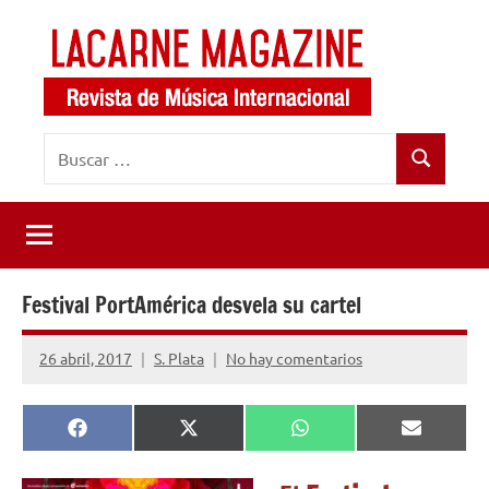
Saltar
al
contenido
LaCarne
Revista
Buscar:
de
Magazine
Buscar
música
internacional
Festival PortAmérica desvela su cartel
26 abril, 2017
S. Plata
No hay comentarios
Compartir
Compartir
Compartir
Comparti
Facebook
X
WhatsApp
Email
en
en
en
en
(Twitter)