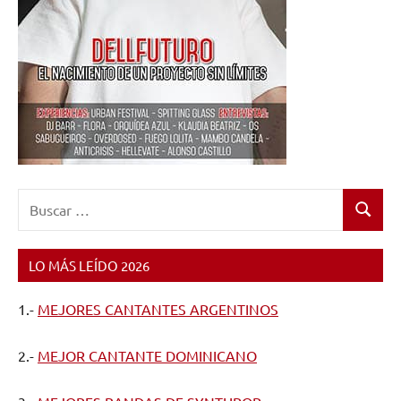
Orkesta
Mendoza
,
Porter
,
Rufus
T
Firefly
,
Siddhartha
,
The
Horrors
,
Buscar:
Triángulo
Buscar
de
Amor
LO MÁS LEÍDO 2026
Bizarro
,
Xoel
1.-
MEJORES CANTANTES ARGENTINOS
López
,
Yall
,
2.-
MEJOR CANTANTE DOMINICANO
Zuco
103