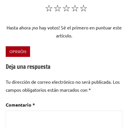
☆
☆
☆
☆
☆
Hasta ahora ¡no hay votos! Sé el primero en puntuar este
artículo.
OPINIÓN
Etiquetado
como
Deja una respuesta
Alonso
Torres
,
Tu dirección de correo electrónico no será publicada.
Los
Figaro
,
campos obligatorios están marcados con
*
lirica
,
tenor
Comentario
*