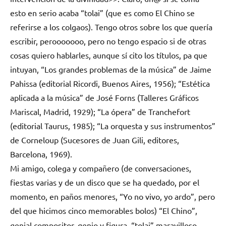
esto en serio acaba “tolai” (que es como El Chino se
referirse a los colgaos). Tengo otros sobre los que quería
escribir, perooooooo, pero no tengo espacio si de otras
cosas quiero hablarles, aunque sí cito los títulos, pa que
intuyan, “Los grandes problemas de la música” de Jaime
Pahissa (editorial Ricordi, Buenos Aires, 1956); “Estética
aplicada a la música” de José Forns (Talleres Gráficos
Mariscal, Madrid, 1929); “La ópera” de Tranchefort
(editorial Taurus, 1985); “La orquesta y sus instrumentos”
de Corneloup (Sucesores de Juan Gili, editores,
Barcelona, 1969).
Mi amigo, colega y compañero (de conversaciones,
fiestas varias y de un disco que se ha quedado, por el
momento, en paños menores, “Yo no vivo, yo ardo”, pero
del que hicimos cinco memorables bolos)
“El Chino”,
genial compositor, genio y figura, “tolai” maravilloso,