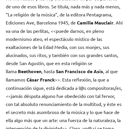
de uno de esos libros. Se titula, nada más y nada menos,
“La religión de la música”, de la editora Pentagrama,
Ediciones Ave, Barcelona 1945, de
Camille Mauclair
. Ahí
va una de las perlitas, <<puede darnos, en pleno
modernismo ateo, el espectáculo místico de las
exaltaciones de la Edad Media, con sus monjes, sus
alucinados, sus ritos, y también con sus grandes santos,
desde San Agustín, que en esta religión se
llama
Beethoven
, hasta
San Francisco de Asís
, al que
llamamos
César Franck
>>. Esta reflexión, la que a
continuación sigue, está dedicada a l@s compositoras/es,
<<jamás déspota alguno fue obedecido con tal fervor,
con tal absoluto renunciamiento de la multitud, y éste es
el secreto más asombroso de la música y lo que hace de
ella algo más que un arte: una fuerza de la naturaleza, la
intervención de la divinidad>>. Claro, un@ si se toma