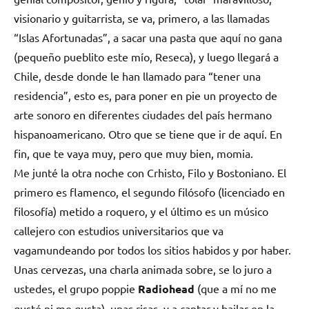
visionario y guitarrista, se va, primero, a las llamadas
“Islas Afortunadas”, a sacar una pasta que aquí no gana
(pequeño pueblito este mío, Reseca), y luego llegará a
Chile, desde donde le han llamado para “tener una
residencia”, esto es, para poner en pie un proyecto de
arte sonoro en diferentes ciudades del país hermano
hispanoamericano. Otro que se tiene que ir de aquí. En
fin, que te vaya muy, pero que muy bien, momia.
Me junté la otra noche con Crhisto, Filo y Bostoniano. El
primero es flamenco, el segundo filósofo (licenciado en
filosofía) metido a roquero, y el último es un músico
callejero con estudios universitarios que va
vagamundeando por todos los sitios habidos y por haber.
Unas cervezas, una charla animada sobre, se lo juro a
ustedes, el grupo poppie
Radiohead
(que a mí no me
gustó ni me gusta), unas risas, y a cantar y bailar en la