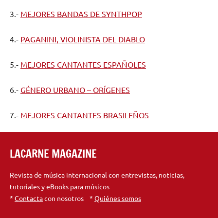
3.-
MEJORES BANDAS DE SYNTHPOP
4.-
PAGANINI, VIOLINISTA DEL DIABLO
5.-
MEJORES CANTANTES ESPAÑOLES
6.-
GÉNERO URBANO – ORÍGENES
7.-
MEJORES CANTANTES BRASILEÑOS
LACARNE MAGAZINE
Revista de música internacional con entrevistas, noticias,
tutoriales y eBooks para músicos
*
Contacta
con nosotros *
Quiénes somos