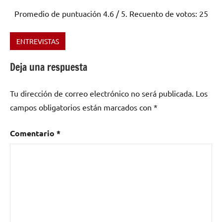
Promedio de puntuación
4.6
/ 5. Recuento de votos:
25
ENTREVISTAS
Etiquetado
como
Deja una respuesta
electrónica
,
España
,
Tu dirección de correo electrónico no será publicada.
Los
Girando
campos obligatorios están marcados con
*
Por
Salas
,
GPS
,
Comentario
*
pop
,
rock
,
stoner