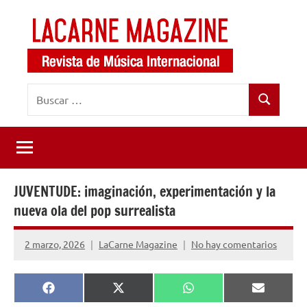
Saltar
al
contenido
LaCarne
Revista
Buscar:
de
Magazine
Buscar
música
internacional
JUVENTUDE: imaginación, experimentación y la
nueva ola del pop surrealista
2 marzo, 2026
LaCarne Magazine
No hay comentarios
Compartir
Compartir
Compartir
Comparti
Facebook
X
WhatsApp
Email
en
en
en
en
(Twitter)