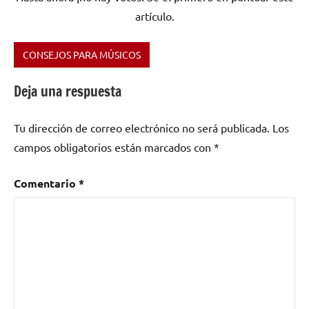
artículo.
CONSEJOS PARA MÚSICOS
Etiquetado
como
Deja una respuesta
banda
,
estrategia
,
Tu dirección de correo electrónico no será publicada.
Los
fans
,
campos obligatorios están marcados con
*
grupo
,
marketing
de
Comentario
*
contenidos
,
musicos
,
pagina
web
,
promoción
,
seguidores
,
ventajas
,