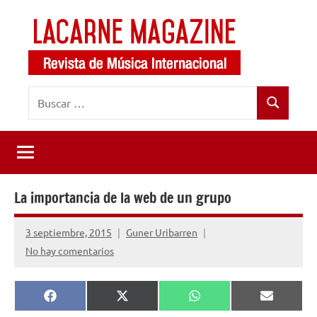
Saltar
al
contenido
LaCarne
Revista
Buscar:
de
Magazine
Buscar
música
internacional
La importancia de la web de un grupo
3 septiembre, 2015
Guner Uribarren
No hay comentarios
Compartir
Compartir
Compartir
Comparti
Facebook
X
WhatsApp
Email
en
en
en
en
(Twitter)