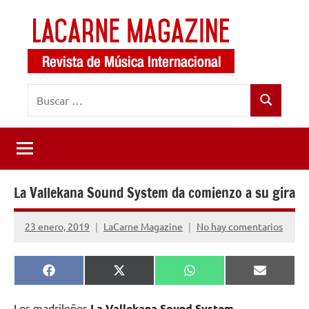
Saltar
al
contenido
LaCarne
Revista
Buscar:
de
Magazine
Buscar
música
internacional
La Vallekana Sound System da comienzo a su gira
23 enero, 2019
LaCarne Magazine
No hay comentarios
Compartir
Compartir
Compartir
Comparti
Facebook
X
WhatsApp
Email
en
en
en
en
(Twitter)
Los madrileños
La Vallekana Sound System