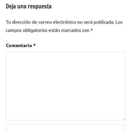
como
Deja una respuesta
España
,
Flamenco
,
Tu dirección de correo electrónico no será publicada.
Los
fusión
,
campos obligatorios están marcados con
*
Girando
Por
Salas
,
Comentario
*
GPS
,
GPS9
,
La
Vallekana
Sound
System
,
Mestizaje
,
rap
,
Reggae
,
ska