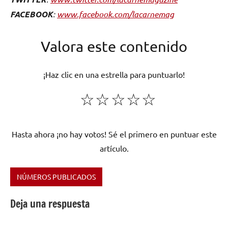
FACEBOOK
:
www.facebook.com/lacarnemag
Valora este contenido
¡Haz clic en una estrella para puntuarlo!
☆
☆
☆
☆
☆
Hasta ahora ¡no hay votos! Sé el primero en puntuar este
artículo.
NÚMEROS PUBLICADOS
Etiquetado
como
Deja una respuesta
¿Cuándo
es