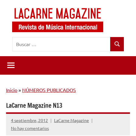
Saltar
al
contenido
LaCarne
Revista
Buscar:
de
Magazine
Buscar
música
internacional
Inicio
»
NÚMEROS PUBLICADOS
LaCarne Magazine N13
4 septiembre, 2012
LaCarne Magazine
No hay comentarios