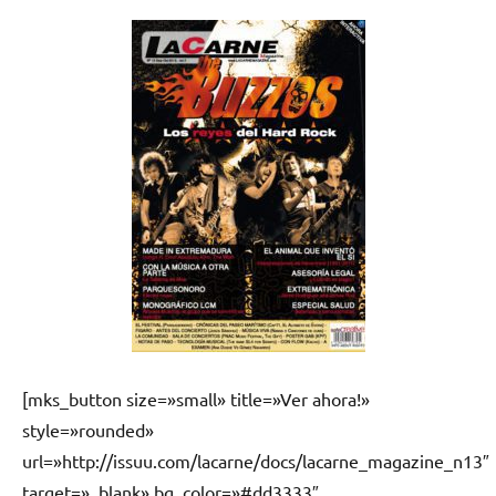
[mks_button size=»small» title=»Ver ahora!»
style=»rounded»
url=»http://issuu.com/lacarne/docs/lacarne_magazine_n13″
target=»_blank» bg_color=»#dd3333″