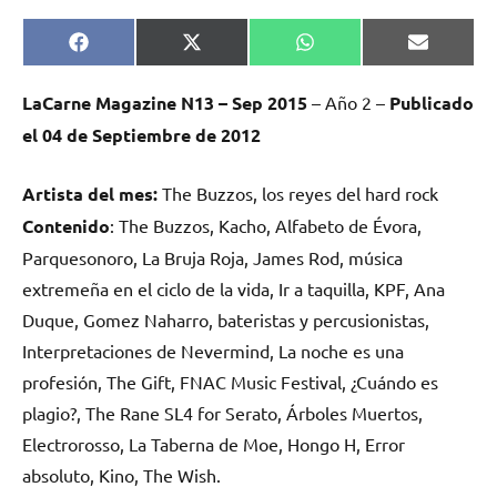
Compartir
Compartir
Compartir
Comparti
Facebook
X
WhatsApp
Email
en
en
en
en
(Twitter)
LaCarne Magazine N13 – Sep
2015
– Año 2 –
Publicado
el
04 de Septiembre
de 2012
Artista del mes:
The Buzzos, los reyes del hard rock
Contenido
: The Buzzos, Kacho, Alfabeto de Évora,
Parquesonoro, La Bruja Roja, James Rod, música
extremeña en el ciclo de la vida, Ir a taquilla, KPF, Ana
Duque, Gomez Naharro, bateristas y percusionistas,
Interpretaciones de Nevermind, La noche es una
profesión, The Gift, FNAC Music Festival, ¿Cuándo es
plagio?, The Rane SL4 for Serato, Árboles Muertos,
Electrorosso, La Taberna de Moe, Hongo H, Error
absoluto, Kino, The Wish.