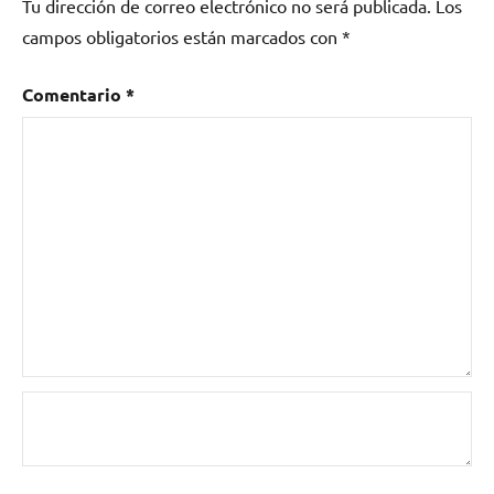
Tu dirección de correo electrónico no será publicada.
Los
plagio?
,
campos obligatorios están marcados con
*
Alfabeto
de
Évora
,
Comentario
*
Ana
Duque
,
arboles
muertos
,
bateristas
y
percusionistas
,
Electrorosso
,
Error
Absoluto
,
Fnac
Music
Festival
,
Gomez
Naharro
,