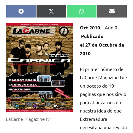
Compartir
Compartir
Compartir
Comparti
Facebook
X
WhatsApp
Email
en
en
en
en
(Twitter)
Oct
2010
– Año 0 –
Publicado
el 27
de Octubre
de
2010
El primer número de
LaCarne Magazine fue
un boceto de 10
páginas que nos sirvió
para afianzarnos en
nuestra idea de que
LaCarne Magazine N1
Extremadura
necesitaba una revista