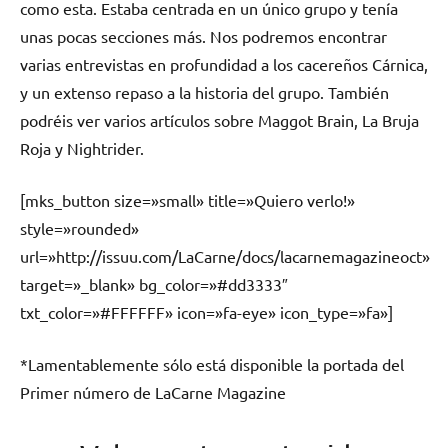
como esta. Estaba centrada en un único grupo y tenía
unas pocas secciones más. Nos podremos encontrar
varias entrevistas en profundidad a los cacereños Cárnica,
y un extenso repaso a la historia del grupo. También
podréis ver varios artículos sobre Maggot Brain, La Bruja
Roja y Nightrider.
[mks_button size=»small» title=»Quiero verlo!»
style=»rounded»
url=»http://issuu.com/LaCarne/docs/lacarnemagazineoct»
target=»_blank» bg_color=»#dd3333″
txt_color=»#FFFFFF» icon=»fa-eye» icon_type=»fa»]
*Lamentablemente sólo está disponible la portada del
Primer número de LaCarne Magazine