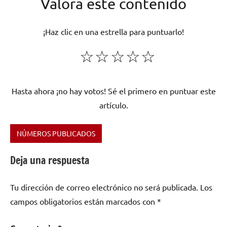
Valora este contenido
¡Haz clic en una estrella para puntuarlo!
☆
☆
☆
☆
☆
Hasta ahora ¡no hay votos! Sé el primero en puntuar este
artículo.
NÚMEROS PUBLICADOS
Etiquetado
como
Deja una respuesta
carnica
,
La
Tu dirección de correo electrónico no será publicada.
Los
Bruja
campos obligatorios están marcados con
*
Roja
,
LaCarne
Magazine
,