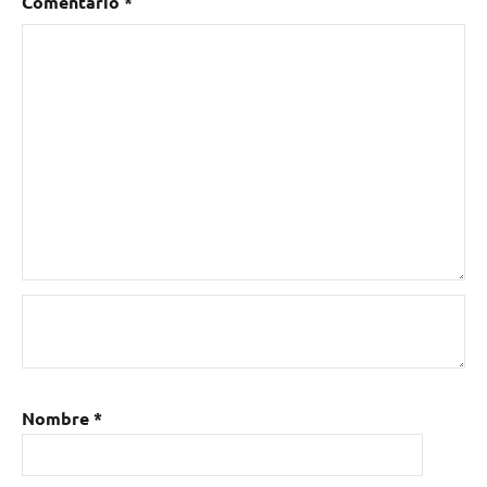
Comentario
*
Maggot
Brain
,
NIGHTRIDER
Nombre
*