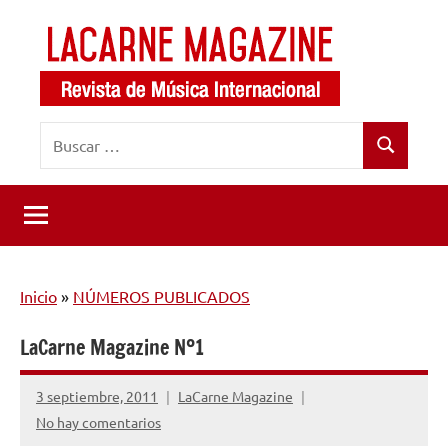
Saltar
al
contenido
LaCarne
Revista
Buscar:
de
Magazine
Buscar
música
internacional
Inicio
»
NÚMEROS PUBLICADOS
LaCarne Magazine Nº1
3 septiembre, 2011
LaCarne Magazine
No hay comentarios