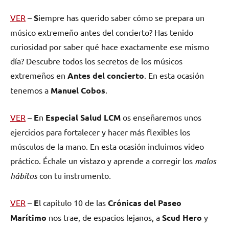
VER
–
S
iempre has querido saber cómo se prepara un
músico extremeño antes del concierto? Has tenido
curiosidad por saber qué hace exactamente ese mismo
día? Descubre todos los secretos de los músicos
extremeños en
Antes del concierto
. En esta ocasión
tenemos a
Manuel Cobos
.
VER
–
E
n
Especial Salud L
C
M
os enseñaremos unos
ejercicios para fortalecer y hacer más flexibles los
músculos de la mano. En esta ocasión incluimos video
práctico. Échale un vistazo y aprende a corregir los
malos
hábitos
con tu instrumento
.
VER
–
E
l capítulo 10 de las
Crónicas del Paseo
Marítimo
nos trae, de espacios lejanos, a
Scud Hero
y