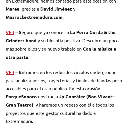
en Extremadura, hemos contado para esta ocasión con
Marea
, gracias a
David Jiménez
y
Masrockextremadura.com
.
VER
–
S
eguro que ya conoces a
La Perra
Gorda
& the
Grinders band
y su filosofía positiva. Descubre un poco
más sobre ellos y su nuevo trabajo en
Con la música a
otra parte
.
VER
–
E
ntramos en los reducidos círculos underground
para analizar inicios, trayectorias y finales de bandas poco
accesibles para el gran público. En esta ocasión
ParqueSonoro
nos trae a
Jp González
(
Bon Vivant
–
Gran Teatro
)
, y haremos un repaso con él a todos los
proyectos que este gestor cultural ha dado a
Extremadura.