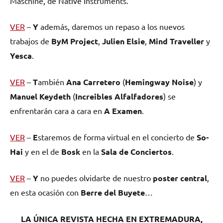
Maschine
, de Native Instruments.
VER
–
Y
además, daremos un repaso a los nuevos
trabajos de
ByM Project
,
Julien Elsie
,
Mind Traveller
y
Yesca
.
VER
–
T
ambién
Ana Carretero
(
Hemingway Noise
) y
Manuel Keydeth
(
Increibles Alfalfadores
) se
enfrentarán cara a cara en
A Examen
.
VER
–
E
staremos de forma virtual en el concierto de
So-
Hai
y en el de
Bosk
en la
Sala
de Conciertos
.
VER
–
Y
no puedes olvidarte de nuestro
poster central
,
en esta ocasión con
Berre del Buyete
…
LA ÚNICA REVISTA HECHA EN EXTREMADURA,