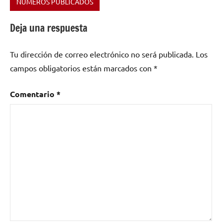
NÚMEROS PUBLICADOS
Etiquetado
como
Deja una respuesta
Alonso
Torres
,
Tu dirección de correo electrónico no será publicada.
Los
Berre
campos obligatorios están marcados con
*
del
Buyete
,
Bosk
,
Comentario
*
ByM
Project
,
El
Festivalino
,
folk
,
Hemingway
Noise
,
Jp
Gonzalez
,
Julien