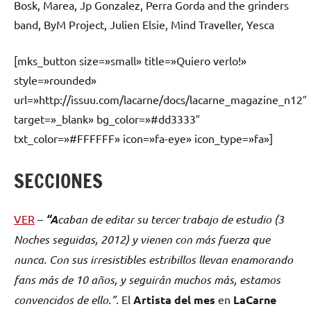
Bosk, Marea, Jp Gonzalez, Perra Gorda and the grinders
band, ByM Project, Julien Elsie, Mind Traveller, Yesca
[mks_button size=»small» title=»Quiero verlo!»
style=»rounded»
url=»http://issuu.com/lacarne/docs/lacarne_magazine_n12″
target=»_blank» bg_color=»#dd3333″
txt_color=»#FFFFFF» icon=»fa-eye» icon_type=»fa»]
SECCIONES
VER
–
“
A
caban de editar su tercer trabajo de estudio (
3
Noches seguidas
, 2012) y vienen con más fuerza que
nunca. Con sus irresistibles estribillos llevan enamorando
fans más de 10 años, y seguirán muchos más, estamos
convencidos de ello.”.
El
Artista del mes
en
La
C
arne