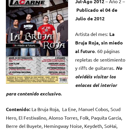
Jul-Ago
2012
– Año 2 –
Publicado el
04 de
Julio
de 2012
Artista del mes:
La
Bruja Roja
,
sin miedo
al futuro
. 60 páginas
repletas de sentimiento
y riffs de guitarras.
No
olvidéis visitar los
enlaces del interior
para contenido exclusivo.
Contenido:
La Bruja Roja, La Ene, Manuel Cobos, Scud
Hero, El Festivalino, Alonso Torres, Folk, Paquita García,
Berre del Buyete, Hemingway Noise, Keydeth, SoHai,