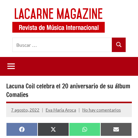
Saltar
al
contenido
LaCarne
Revista
Buscar:
de
Magazine
Buscar
música
internacional
Lacuna Coil celebra el 20 aniversario de su álbum
Comalies
7 agosto, 2022
Eva María Aroca
No hay comentarios
Compartir
Compartir
Compartir
Comparti
Facebook
X
WhatsApp
Email
en
en
en
en
(Twitter)