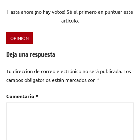
Hasta ahora ¡no hay votos! Sé el primero en puntuar este
artículo.
OPINIÓN
Etiquetado
como
Deja una respuesta
Italia
,
Lacuna
Tu dirección de correo electrónico no será publicada.
Los
Coil
,
campos obligatorios están marcados con
*
Metal
,
Metal
Alternativo
,
Comentario
*
Metal
Sinfónico