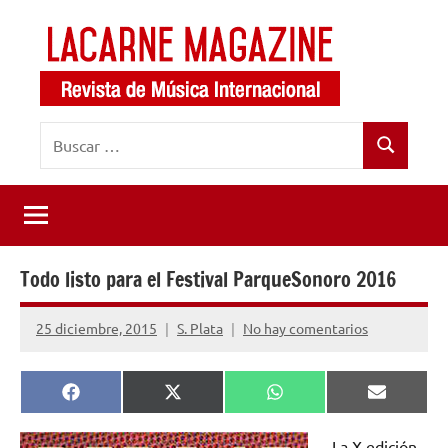
Saltar
al
contenido
LaCarne
Revista
Buscar:
de
Magazine
Buscar
música
internacional
Todo listo para el Festival ParqueSonoro 2016
25 diciembre, 2015
S. Plata
No hay comentarios
Compartir
Compartir
Compartir
Comparti
Facebook
X
WhatsApp
Email
en
en
en
en
(Twitter)
La X edición