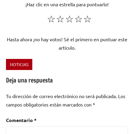
¡Haz clic en una estrella para puntuarlo!
☆
☆
☆
☆
☆
Hasta ahora ¡no hay votos! Sé el primero en puntuar este
artículo.
NOTICIAS
Etiquetado
como
Deja una respuesta
2016
,
Asociación
Tu dirección de correo electrónico no será publicada.
Los
Cultural
campos obligatorios están marcados con
*
de
Valdemorales
,
BLOOMINGTON
,
Comentario
*
Cajón
de