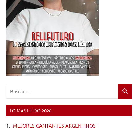
&
La
Banda
Imposible
,
soul
,
Subterraneos
,
Súper
Cadáver
,
Supersexy
Sound
System
,
Valdemorales
,
Buscar:
Zorrock
Buscar
LO MÁS LEÍDO 2026
1.-
MEJORES CANTANTES ARGENTINOS