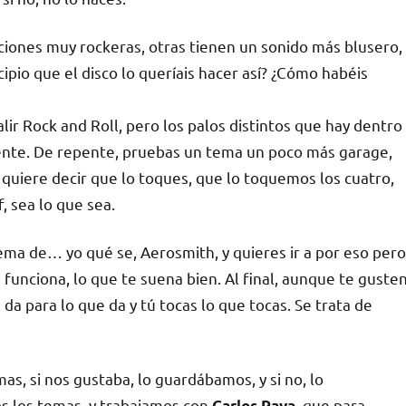
ciones muy rockeras, otras tienen un sonido más blusero,
cipio que el disco lo queríais hacer así? ¿Cómo habéis
lir Rock and Roll, pero los palos distintos que hay dentro
ente. De repente, pruebas un tema un poco más garage,
 quiere decir que lo toques, que lo toquemos los cuatro,
, sea lo que sea.
tema de… yo qué se, Aerosmith, y quieres ir a por eso pero
 funciona, lo que te suena bien. Al final, aunque te guste
 da para lo que da y tú tocas lo que tocas. Se trata de
as, si nos gustaba, lo guardábamos, y si no, lo
s los temas, y trabajamos con
, que para
Carlos Raya