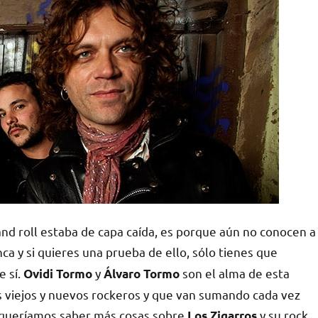
nd roll estaba de capa caída, es porque aún no conocen a
nca y si quieres una prueba de ello, sólo tienes que
e sí
.
y
son el alma de esta
Ovidi Tormo
Álvaro Tormo
s viejos y nuevos rockeros y que van sumando cada vez
 queríamos saber más cosas sobre
y su rock
Los Zigarros