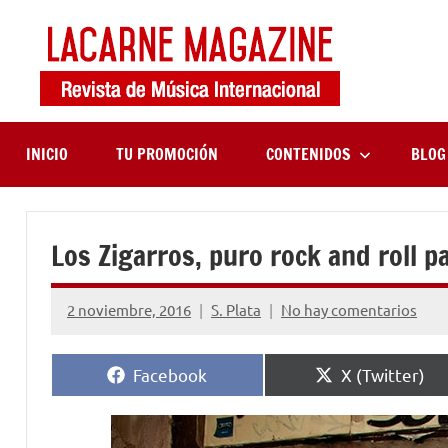
Saltar
al
contenido
LaCa
Revista
de
Maga
música
internaciona
INICIO
TU PROMOCIÓN
CONTENIDOS
BLOG
Los Zigarros, puro rock and roll p
2 noviembre, 2016
S. Plata
No hay comentarios
Compartir
Compartir
Facebook
X (Twitter)
en
en