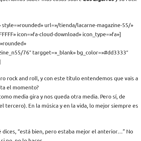
» style=»rounded» url=»/tienda/lacarne-magazine-55/»
FFFFF» icon=»fa-cloud-download» icon_type=»fa»]
e=»rounded»
azine_n55/76″ targget=»_blank» bg_color=»#dd3333″
]
uro rock and roll, y con este título entendemos que vais a
asta el momento?
como media gira y nos queda otra media. Pero sí, de
 tercero). En la música y en la vida, lo mejor siempre es
é dices, “está bien, pero estaba mejor el anterior…” No
si no, no lo haces.