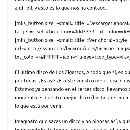
and roll, y esto es lo que nos ha contado.
[mks_button size=»small» title=»Descargar ahora!
target=»_self» bg_color=»#dd3333″ txt_color=»#F
[mks_button size=»small» title=»Ver ahora!» styl
url=»http://issuu.com/lacarne/docs/lacarne_mag
txt_color=»#FFFFFF» icon=»fa-eye» icon_type=»fa»
El último disco de Los Zigarros,
A todo que sí
, es p
por todas. ¿Es así? ¿Es éste vuestro mejor disco h
Estamos ya pensando en el tercer disco, llevamos 
momento es nuestro mejor disco (hasta que salga el
lo que está por venir.
Imagínate que sacas un disco y no piensas así, y qu
tiene sentido. Tú tienes que sentir que es el mejor, 