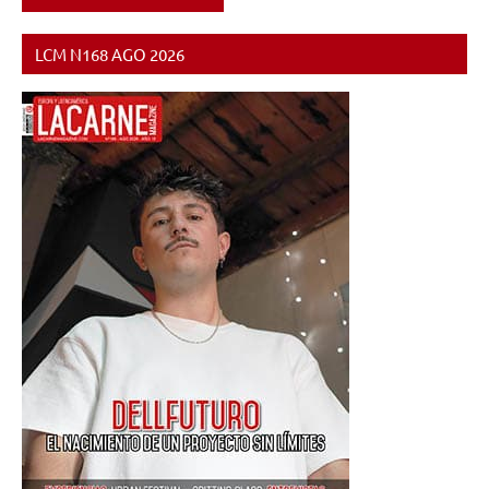
Carotone
,
Tontxu
LCM N168 AGO 2026