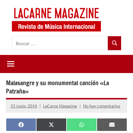
Saltar
al
contenido
LaCarne
Revista
Buscar:
de
Magazine
Buscar
música
internacional
Malasangre y su monumental canción «La
Patraña»
25 junio, 2016
LaCarne Magazine
No hay comentarios
Compartir
Compartir
Compartir
Comparti
Facebook
X
WhatsApp
Email
en
en
en
en
(Twitter)