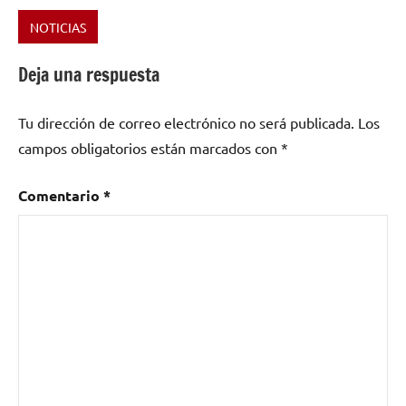
NOTICIAS
Etiquetado
como
Deja una respuesta
Albert
Pla
,
Tu dirección de correo electrónico no será publicada.
Los
Amaia
campos obligatorios están marcados con
*
Zubiría
,
Benito
Malasangre
,
Comentario
*
blues
,
David
Sáenz
de
Buruaga
,
El
Mecánico
del
Swing
,