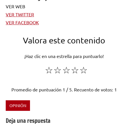
VER WEB
VER TWITTER
VER FACEBOOK
Valora este contenido
¡Haz clic en una estrella para puntuarlo!
☆
☆
☆
☆
☆
Promedio de puntuación
1
/ 5. Recuento de votos:
1
OPINIÓN
Etiquetado
como
Deja una respuesta
Metal
,