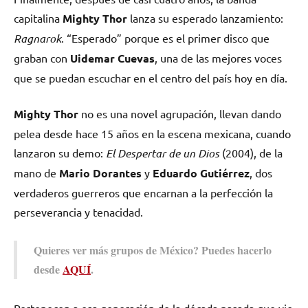
capitalina
Mighty Thor
lanza su esperado lanzamiento:
Ragnarok
. “Esperado” porque es el primer disco que
graban con
Uidemar Cuevas
, una de las mejores voces
que se puedan escuchar en el centro del país hoy en día.
Mighty Thor
no es una novel agrupación, llevan dando
pelea desde hace 15 años en la escena mexicana, cuando
lanzaron su demo:
El Despertar de un Dios
(2004), de la
mano de
Mario Dorantes
y
Eduardo Gutiérrez
, dos
verdaderos guerreros que encarnan a la perfección la
perseverancia y tenacidad.
Quieres ver más grupos de México? Puedes hacerlo
desde
AQUÍ
.
Pertenecen a esa generación de la década pasada que vio