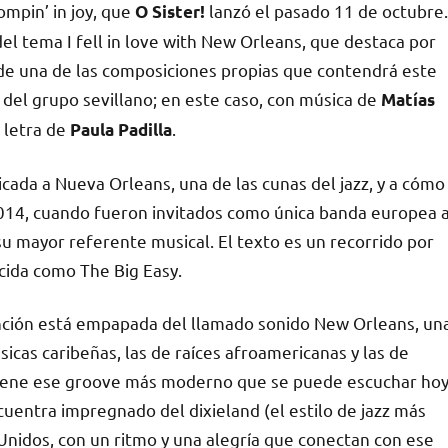
ompin’ in joy
, que
lanzó el pasado 11 de octubre.
O Sister!
del tema I fell in love with New Orleans, que destaca por
de una de las composiciones propias que contendrá este
 del grupo sevillano; en este caso, con música de
Matías
 letra de
.
Paula Padilla
icada a Nueva Orleans, una de las cunas del jazz, y a cómo
2014, cuando fueron invitados como única banda europea 
–su mayor referente musical. El texto es un recorrido por
cida como The Big Easy.
canción está empapada del llamado sonido New Orleans, un
cas caribeñas, las de raíces afroamericanas y las de
 tiene ese groove más moderno que se puede escuchar ho
cuentra impregnado del dixieland (el estilo de jazz más
Unidos, con un ritmo y una alegría que conectan con ese