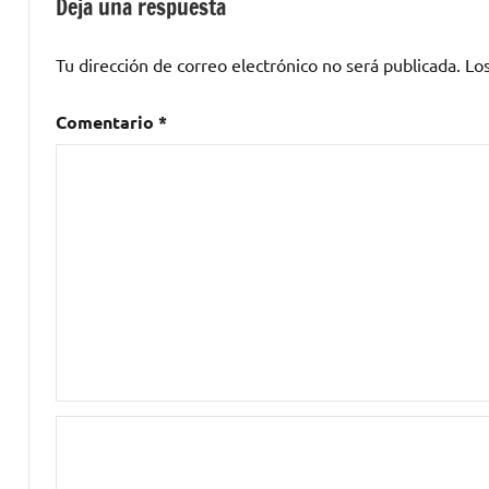
Deja una respuesta
Band
,
César
Tu dirección de correo electrónico no será publicada.
Lo
Camarero
,
Chencho
Comentario
*
Fernández
,
Fahmi
Alqhai
,
I
fell
in
love
with
New
Orleans
,
Iggy
Pop
,
Inma