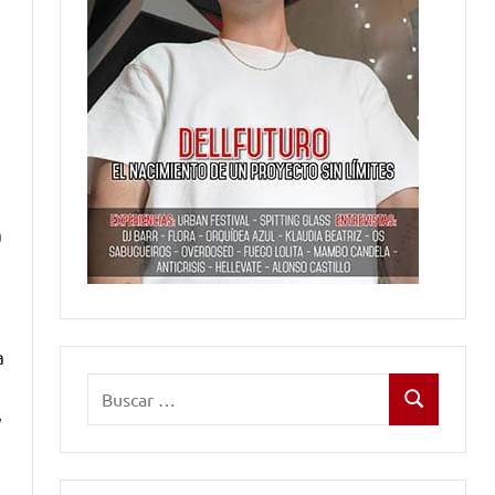
a
a
Buscar:
Buscar
y