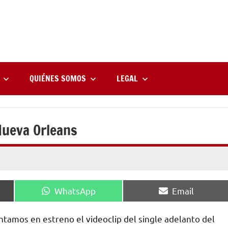
rne
zine
l
QUIÉNES SOMOS
LEGAL
 Nueva Orleans
Compartir
Compartir
WhatsApp
Email
en
en
tamos en estreno el videoclip del single adelanto del