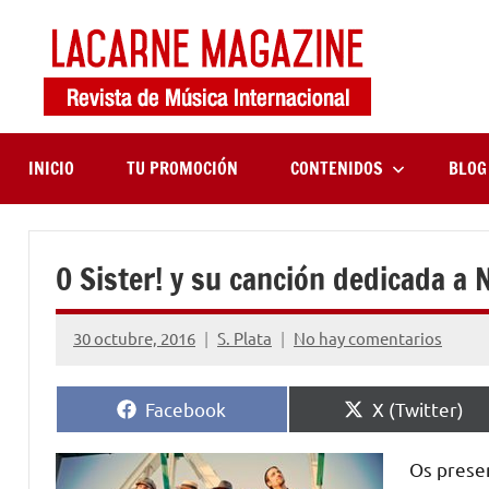
Saltar
al
contenido
LaCa
Revista
de
Maga
música
internaciona
INICIO
TU PROMOCIÓN
CONTENIDOS
BLOG
O Sister! y su canción dedicada a
30 octubre, 2016
S. Plata
No hay comentarios
Compartir
Compartir
Facebook
X (Twitter)
en
en
Os presen