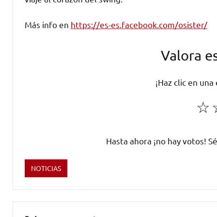
Más info en
https://es-es.facebook.com/osister/
Valora e
¡Haz clic en una
☆
Hasta ahora ¡no hay votos! Sé
NOTICIAS
Etiquetado
como
Bumpy
Roof