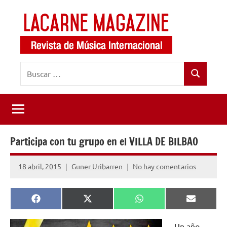
Saltar
al
contenido
LaCarne
Revista
Buscar:
de
Magazine
Buscar
música
internacional
Participa con tu grupo en el VILLA DE BILBAO
18 abril, 2015
Guner Uribarren
No hay comentarios
Compartir
Compartir
Compartir
Comparti
Facebook
X
WhatsApp
Email
en
en
en
en
(Twitter)
Un año