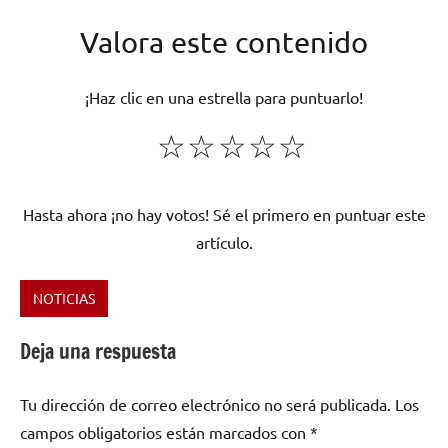
Valora este contenido
¡Haz clic en una estrella para puntuarlo!
☆
☆
☆
☆
☆
Hasta ahora ¡no hay votos! Sé el primero en puntuar este
artículo.
NOTICIAS
Etiquetado
como
Deja una respuesta
Concurso
,
grupos
,
Tu dirección de correo electrónico no será publicada.
Los
Villa
campos obligatorios están marcados con
*
de