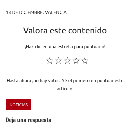
13 DE DICIEMBRE. VALENCIA
Valora este contenido
¡Haz clic en una estrella para puntuarlo!
☆
☆
☆
☆
☆
Hasta ahora ¡no hay votos! Sé el primero en puntuar este
artículo.
NOTICIAS
Etiquetado
como
Deja una respuesta
Benito
Kamelas