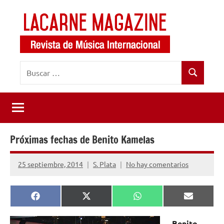
Saltar
al
contenido
LaCarne
Revista
Buscar:
de
Magazine
Buscar
música
internacional
Próximas fechas de Benito Kamelas
25 septiembre, 2014
S. Plata
No hay comentarios
Compartir
Compartir
Compartir
Comparti
Facebook
X
WhatsApp
Email
en
en
en
en
(Twitter)
Benito