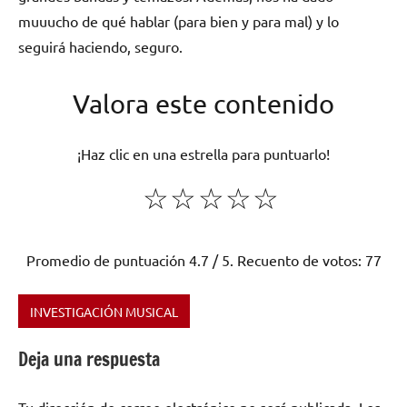
muuucho de qué hablar (para bien y para mal) y lo
seguirá haciendo, seguro.
Valora este contenido
¡Haz clic en una estrella para puntuarlo!
☆
☆
☆
☆
☆
Promedio de puntuación
4.7
/ 5. Recuento de votos:
77
INVESTIGACIÓN MUSICAL
Etiquetado
como
Deja una respuesta
anarcopunk
,
MOVIMIENTO