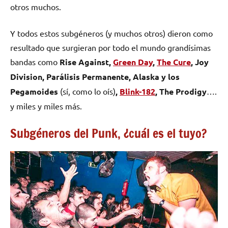
otros muchos.
Y todos estos subgéneros (y muchos otros) dieron como
resultado que surgieran por todo el mundo grandísimas
bandas como
Rise Against,
Green Day
,
The Cure
, Joy
Division, Parálisis Permanente, Alaska y los
Pegamoides
(sí, como lo oís)
,
Blink-182
, The Prodigy
….
y miles y miles más.
Subgéneros del Punk, ¿cuál es el tuyo?