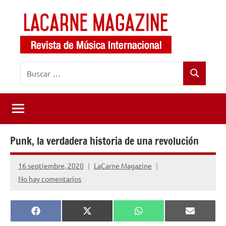
Saltar
al
contenido
LaCarne
Revista
Buscar:
de
Magazine
Buscar
música
internacional
Punk, la verdadera historia de una revolución
16 septiembre, 2020
LaCarne Magazine
No hay comentarios
Compartir
Compartir
Compartir
Comparti
Facebook
X
WhatsApp
Email
en
en
en
en
(Twitter)