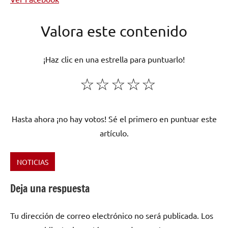
Valora este contenido
¡Haz clic en una estrella para puntuarlo!
☆
☆
☆
☆
☆
Hasta ahora ¡no hay votos! Sé el primero en puntuar este
artículo.
NOTICIAS
Etiquetado
como
Deja una respuesta
Dr.
Maha’s
Tu dirección de correo electrónico no será publicada.
Los
Miracle