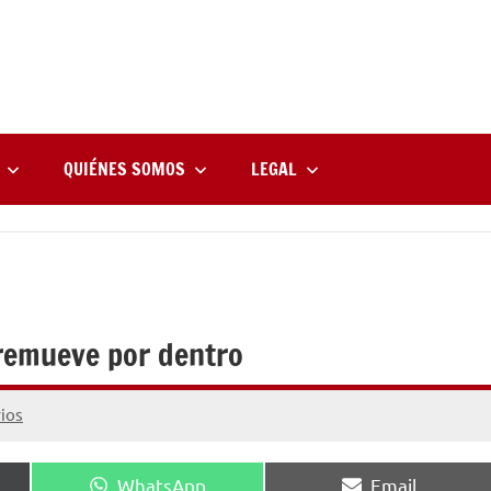
rne
zine
l
QUIÉNES SOMOS
LEGAL
 remueve por dentro
ios
Compartir
Compartir
WhatsApp
Email