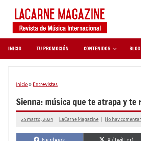
Saltar
al
contenido
LaCa
Revista
de
Maga
música
internaciona
INICIO
TU PROMOCIÓN
CONTENIDOS
BLOG
Inicio
»
Entrevistas
Sienna: música que te atrapa y te
25 marzo, 2024
LaCarne Magazine
No hay comentar
Compartir
Compartir
Facebook
X (Twitter)