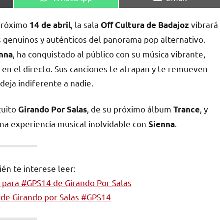
en
en
 próximo
, la sala
vibrará
14 de abril
Oﬀ Cultura de Badajoz
s genuinos y auténticos del panorama pop alternativo.
, ha conquistado al público con su música vibrante,
enna
l en el directo. Sus canciones te atrapan y te remueven
eja indiferente a nadie.
cuito
, de su próximo álbum
, y
Girando Por Salas
Trance
una experiencia musical inolvidable con
.
Sienna
én te interese leer:
s para #GPS14 de Girando Por Salas
 de Girando por Salas #GPS14