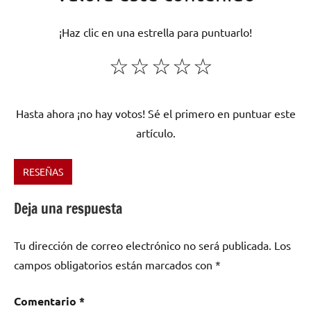
¡Haz clic en una estrella para puntuarlo!
☆
☆
☆
☆
☆
Hasta ahora ¡no hay votos! Sé el primero en puntuar este
artículo.
RESEÑAS
Etiquetado
como
Deja una respuesta
Heavy
Metaln
,
Tu dirección de correo electrónico no será publicada.
Los
México
,
campos obligatorios están marcados con
*
Steel
Night
Comentario
*