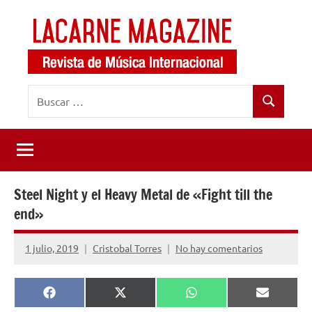
Saltar
al
contenido
LaCarne
Revista
Buscar:
de
Magazine
Buscar
música
internacional
Steel Night y el Heavy Metal de «Fight till the
end»
1 julio, 2019
Cristobal Torres
No hay comentarios
Compartir
Compartir
Compartir
Comparti
Facebook
X
WhatsApp
Email
en
en
en
en
(Twitter)