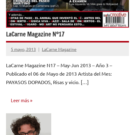
LaCarne Magazine Nº17
5 mayo, 2013
LaCarne Magazine
No
hay
LaCarne Magazine N17 – May-Jun 2013 – Año 3 –
comentarios
Publicado el 06 de Mayo de 2013 Artista del Mes:
PAYASOS DOPADOS, Risas y vicio. […]
Leer más
NÚMEROS
PUBLICADOS