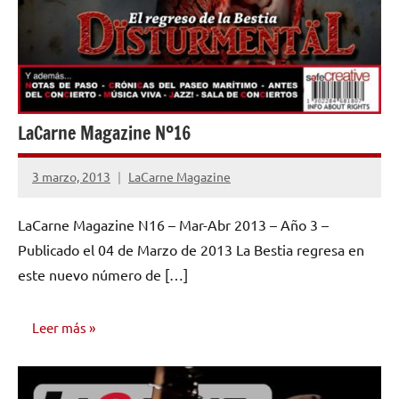
LaCarne Magazine Nº16
3 marzo, 2013
LaCarne Magazine
No
hay
LaCarne Magazine N16 – Mar-Abr 2013 – Año 3 –
comentarios
Publicado el 04 de Marzo de 2013 La Bestia regresa en
este nuevo número de […]
Leer más
NÚMEROS