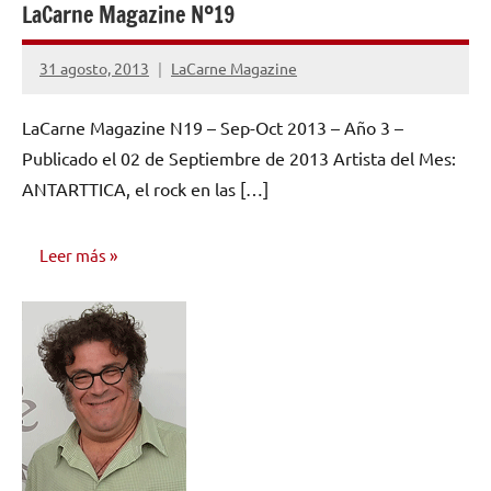
LaCarne Magazine Nº19
31 agosto, 2013
LaCarne Magazine
No
hay
LaCarne Magazine N19 – Sep-Oct 2013 – Año 3 –
comentarios
Publicado el 02 de Septiembre de 2013 Artista del Mes:
ANTARTTICA, el rock en las […]
Leer más
NÚMEROS
PUBLICADOS