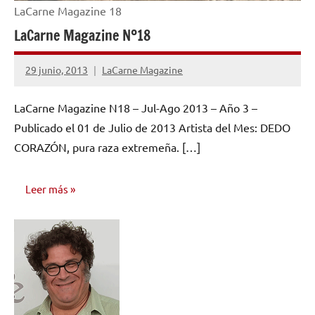
LaCarne Magazine 18
LaCarne Magazine Nº18
29 junio, 2013
LaCarne Magazine
No
hay
LaCarne Magazine N18 – Jul-Ago 2013 – Año 3 –
comentarios
Publicado el 01 de Julio de 2013 Artista del Mes: DEDO
CORAZÓN, pura raza extremeña. […]
Leer más
NÚMEROS
PUBLICADOS