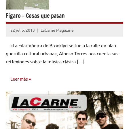
Figaro – Cosas que pasan
22 julio, 2013
LaCarne Magazine
No
hay
«La Filarmónica de Brooklyn se fue a la calle en plan
comentarios
guerrilla cultural urbana», Alonso Torres nos cuenta sus
reflexiones sobre la música clásica […]
Leer más
OPINIÓN