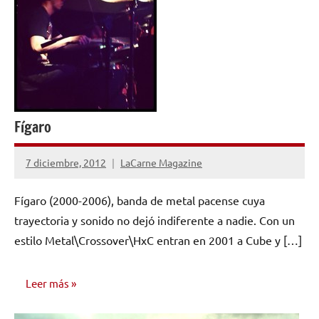
Fígaro
7 diciembre, 2012
LaCarne Magazine
No
hay
Fígaro (2000-2006), banda de metal pacense cuya
comentarios
trayectoria y sonido no dejó indiferente a nadie. Con un
estilo Metal\Crossover\HxC entran en 2001 a Cube y […]
Leer más