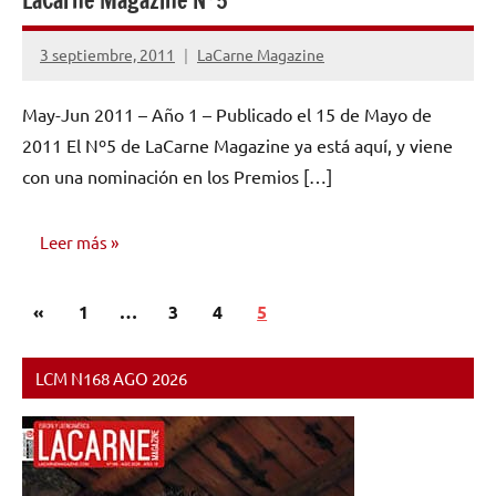
LaCarne Magazine Nº5
3 septiembre, 2011
LaCarne Magazine
No
hay
May-Jun 2011 – Año 1 – Publicado el 15 de Mayo de
comentarios
2011 El Nº5 de LaCarne Magazine ya está aquí, y viene
con una nominación en los Premios […]
Leer más
Paginación
Entradas
«
NÚMEROS
1
…
3
4
5
de
PUBLICADOS
anteriores
entradas
LCM N168 AGO 2026