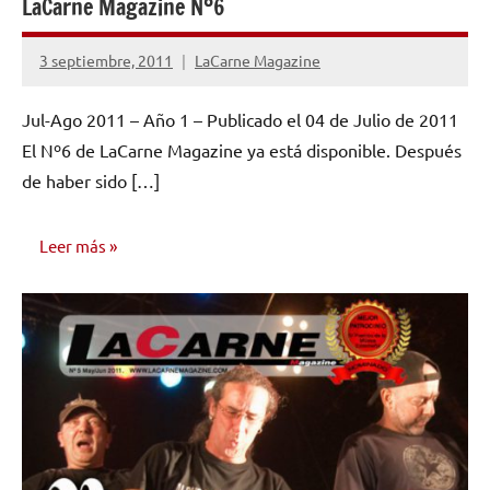
LaCarne Magazine Nº6
3 septiembre, 2011
LaCarne Magazine
No
hay
Jul-Ago 2011 – Año 1 – Publicado el 04 de Julio de 2011
comentarios
El Nº6 de LaCarne Magazine ya está disponible. Después
de haber sido […]
Leer más
NÚMEROS
PUBLICADOS