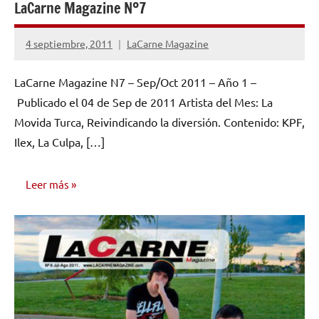
LaCarne Magazine Nº7
4 septiembre, 2011
LaCarne Magazine
No
hay
LaCarne Magazine N7 – Sep/Oct 2011 – Año 1 –
comentarios
Publicado el 04 de Sep de 2011 Artista del Mes: La
Movida Turca, Reivindicando la diversión. Contenido: KPF,
Ilex, La Culpa, […]
Leer más
NÚMEROS
PUBLICADOS