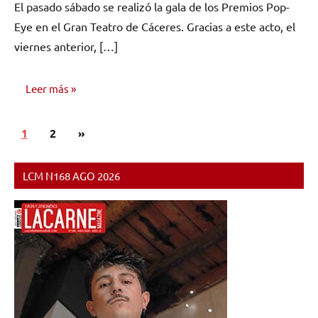
El pasado sábado se realizó la gala de los Premios Pop-
comentarios
Eye en el Gran Teatro de Cáceres. Gracias a este acto, el
viernes anterior, […]
Leer más
Paginación
Siguientes
1
NOTICIAS
2
»
de
entradas
entradas
LCM N168 AGO 2026