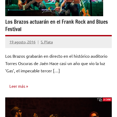
Los Brazos actuarán en el Frank Rock and Blues
Festival
19 agosto, 2016
S. Plata
No
hay
Los Brazos grabarán en directo en el histórico auditorio
comentarios
Torres Oscuras de Jaén Hace casi un año que vio la luz
‘Gas’, el impecable tercer […]
Leer más
NOTICIAS