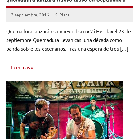
3 septiembre, 2016
S. Plata
No
hay
Quemadura lanzarán su nuevo disco «Mi Herida»el 23 de
comentarios
septiembre Quemadura llevan casi una década como
banda sobre los escenarios. Tras una espera de tres […]
Leer más
NOTICIAS