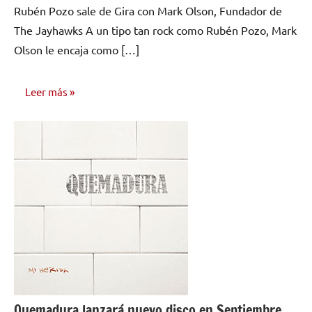
Rubén Pozo sale de Gira con Mark Olson, Fundador de
comentarios
The Jayhawks A un tipo tan rock como Rubén Pozo, Mark
Olson le encaja como […]
Leer más
NOTICIAS
Quemadura lanzará nuevo disco en Septiembre