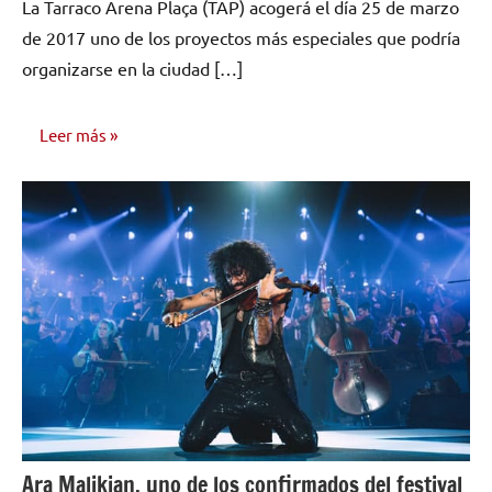
La Tarraco Arena Plaça (TAP) acogerá el día 25 de marzo
comentarios
de 2017 uno de los proyectos más especiales que podría
organizarse en la ciudad […]
Leer más
NOTICIAS
Ara Malikian, uno de los confirmados del festival