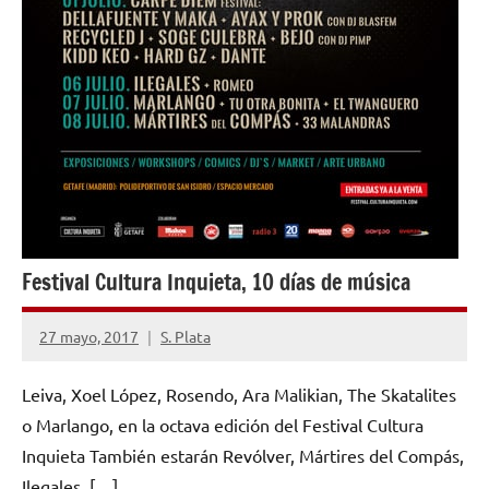
Festival Cultura Inquieta, 10 días de música
27 mayo, 2017
S. Plata
No
hay
Leiva, Xoel López, Rosendo, Ara Malikian, The Skatalites
comentarios
o Marlango, en la octava edición del Festival Cultura
Inquieta También estarán Revólver, Mártires del Compás,
Ilegales, […]