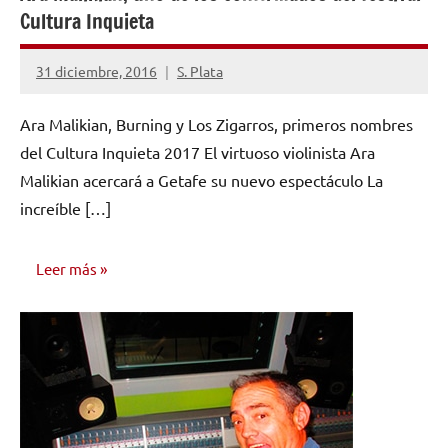
Cultura Inquieta
31 diciembre, 2016
S. Plata
No
hay
Ara Malikian, Burning y Los Zigarros, primeros nombres
comentarios
del Cultura Inquieta 2017 El virtuoso violinista Ara
Malikian acercará a Getafe su nuevo espectáculo La
increíble […]
Leer más
NOTICIAS