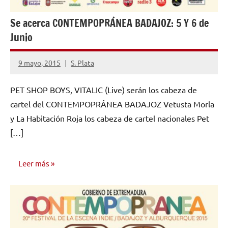
Se acerca CONTEMPOPRÁNEA BADAJOZ: 5 Y 6 de
Junio
9 mayo, 2015
S. Plata
No
hay
PET SHOP BOYS, VITALIC (Live) serán los cabeza de
comentarios
cartel del CONTEMPOPRÁNEA BADAJOZ Vetusta Morla
y La Habitación Roja los cabeza de cartel nacionales Pet
[…]
Leer más
NOTICIAS