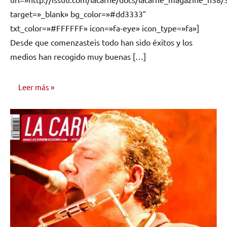
target=»_blank» bg_color=»#dd3333″
txt_color=»#FFFFFF» icon=»fa-eye» icon_type=»fa»]
Desde que comenzasteis todo han sido éxitos y los
medios han recogido muy buenas […]
Leer más
ENTREVISTAS