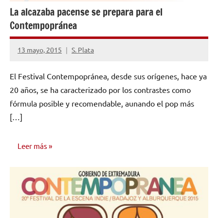
La alcazaba pacense se prepara para el
Contempopránea
13 mayo, 2015
S. Plata
No
hay
El Festival Contempopránea, desde sus orígenes, hace ya
comentarios
20 años, se ha caracterizado por los contrastes como
fórmula posible y recomendable, aunando el pop más
[…]
Leer más
NOTICIAS