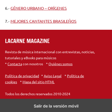
6.-
GÉNERO URBANO – ORÍGENES
7.-
MEJORES CANTANTES BRASILEÑOS
LACARNE MAGAZINE
Revista de música internacional con entrevistas, noticias,
tutoriales y eBooks para músicos
*
Contacta
con nosotros *
Quiénes somos
Política de privacidad
*
Aviso Legal
*
Política de
cookies
*
Mapa del sitio HTML
Todos los derechos reservados 2010-2024
Salir de la versión móvil