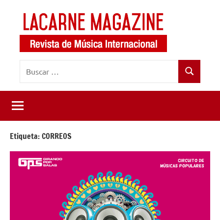
Saltar
al
contenido
LaCarne
Revista
Buscar:
de
Magazine
Buscar
música
internacional
Etiqueta:
CORREOS