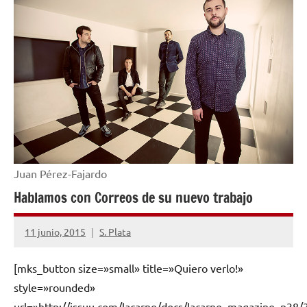
Juan Pérez-Fajardo
Hablamos con Correos de su nuevo trabajo
11 junio, 2015
S. Plata
No
hay
[mks_button size=»small» title=»Quiero verlo!»
comentarios
style=»rounded»
url=»http://issuu.com/lacarne/docs/lacarne_magazine_n38/