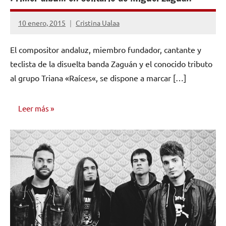
NOTICIAS
10 enero, 2015
Cristina Ualaa
No
hay
El compositor andaluz, miembro fundador, cantante y
comentarios
teclista de la disuelta banda Zaguán y el conocido tributo
al grupo Triana «Raíces«, se dispone a marcar […]
Leer más
NOTICIAS