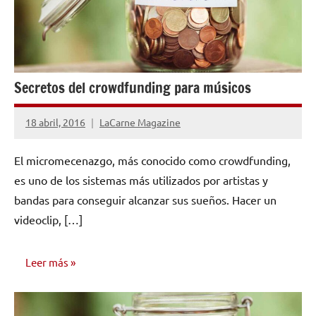
Secretos del crowdfunding para músicos
18 abril, 2016
LaCarne Magazine
No
hay
El micromecenazgo, más conocido como crowdfunding,
comentarios
es uno de los sistemas más utilizados por artistas y
bandas para conseguir alcanzar sus sueños. Hacer un
videoclip, […]
Leer más
AUTO