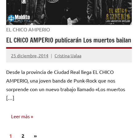
EL CHICO AMPERIO
EL CHICO AMPERIO publicarán Los muertos bailan
25 diciembre, 2014
Cristina Ualaa
No
hay
Desde la provincia de Ciudad Real llega EL CHICO
comentarios
AMPERIO, una joven banda de Punk-Rock que nos
sorprende con un nuevo trabajo llamado «Los muertos
[…]
Leer más
Paginación
Siguientes
1
NOTICIAS
2
»