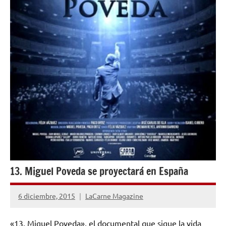
13. Miguel Poveda se proyectará en España
6 diciembre, 2015
LaCarne Magazine
No
hay
«13. Miguel Poveda», el documental que sigue la vida