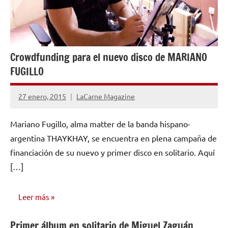
Crowdfunding para el nuevo disco de MARIANO
FUGILLO
27 enero, 2015
LaCarne Magazine
No
hay
Mariano Fugillo, alma matter de la banda hispano-
comentarios
argentina THAYKHAY, se encuentra en plena campaña de
financiación de su nuevo y primer disco en solitario. Aquí
[…]
Leer más
Primer álbum en solitario de Miguel Zaguán