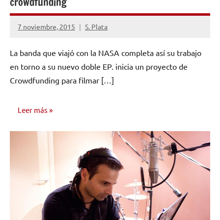
crowdfunding
7 noviembre, 2015
S. Plata
No
hay
La banda que viajó con la NASA completa así su trabajo
comentarios
en torno a su nuevo doble EP. inicia un proyecto de
Crowdfunding para filmar […]
Leer más
NOTICIAS