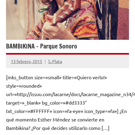
BAMBIKINA – Parque Sonoro
13 febrero, 2015
S. Plata
No
hay
[mks_button size=»small» title=»Quiero verlo!»
comentarios
style=»rounded»
url=»http://issuu.com/lacarne/docs/lacarne_magazine_n34/
target=»_blank» bg_color=»#dd3333″
txt_color=»#FFFFFF» icon=»fa-eye» icon_type=»fa»] ¿En
qué momento Esther Méndez se convierte en
Bambikina? ¿Por qué decides utilizarlo como […]