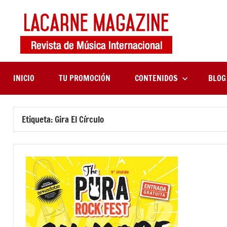
Saltar
al
contenido
LaCa
Revista
de
Maga
música
internaciona
INICIO
TU PROMOCIÓN
CONTENIDOS
BLOG
Etiqueta:
Gira El Círculo