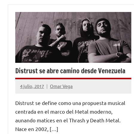
Distrust se abre camino desde Venezuela
4 julio, 2017
Omar Vega
No
hay
Distrust se define como una propuesta musical
comentarios
centrada en el marco del Metal moderno,
aunando matices en el Thrash y Death Metal.
Nace en 2002, […]