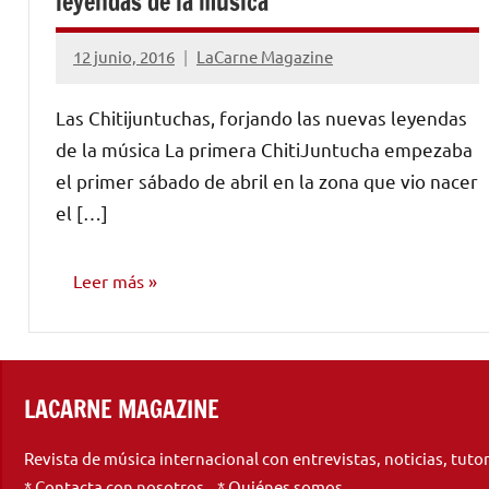
leyendas de la música
12 junio, 2016
LaCarne Magazine
No
hay
Las Chitijuntuchas, forjando las nuevas leyendas
comentarios
de la música La primera ChitiJuntucha empezaba
el primer sábado de abril en la zona que vio nacer
el […]
Leer más
OPINIÓN
LACARNE MAGAZINE
Revista de música internacional con entrevistas, noticias, tuto
*
Contacta
con nosotros *
Quiénes somos