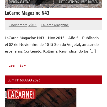
LaCarne Magazine N43
2 noviembre, 2015
LaCarne Magazine
No
hay
LaCarne Magazine N43 – Nov 2015 – Año 5 – Publicado
comentarios
el 02 de Noviembre de 2015 Sonido Vegetal, arrasando
escenarios Contenido: Kultama, Reivindicando los […]
Leer más
LCM N168 AGO 2026
NÚMEROS
PUBLICADOS