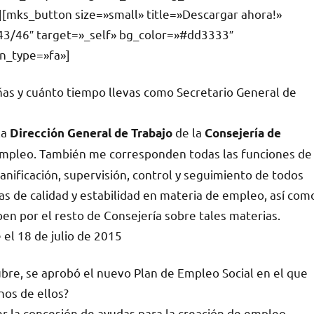
][mks_button size=»small» title=»Descargar ahora!»
43/46″ target=»_self» bg_color=»#dd3333″
on_type=»fa»]
as y cuánto tiempo llevas como Secretario General de
la
de la
Dirección General de Trabajo
Consejería de
Empleo. También me corresponden todas las funciones de
anificación, supervisión, control y seguimiento de todos
cas de calidad y estabilidad en materia de empleo, así com
en por el resto de Consejería sobre tales materias.
el 18 de julio de 2015
bre, se aprobó el nuevo Plan de Empleo Social en el que
nos de ellos?
er la concesión de ayudas para la creación de empleo