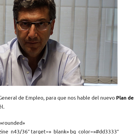
 General de Empleo, para que nos hable del nuevo
Plan de
l.
e=»rounded»
zine_n43/36″ target=»_blank» bg_color=»#dd3333″