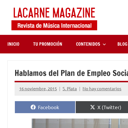
Saltar
al
contenido
LaCa
Revista
de
Maga
música
internaciona
INICIO
TU PROMOCIÓN
CONTENIDOS
BLOG
Hablamos del Plan de Empleo Socia
16 noviembre, 2015
S. Plata
No hay comentarios
Compartir
Compartir
Facebook
X (Twitter)
en
en