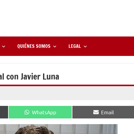
rne
zine
l
QUIÉNES SOMOS
LEGAL
l con Javier Luna
Compartir
Compartir
WhatsApp
Email
en
en