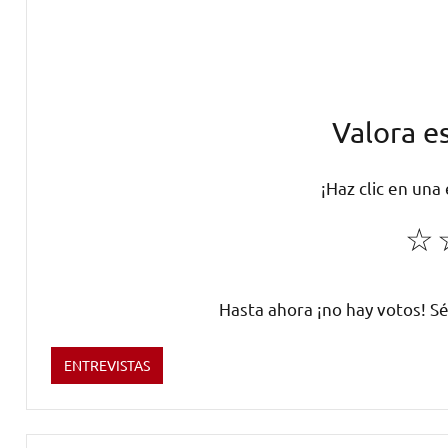
Valora e
¡Haz clic en una
☆
Hasta ahora ¡no hay votos! Sé
ENTREVISTAS
Etiquetado
como
Consejería