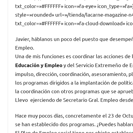
txt_color=»#FFFFFF» icon=»fa-eye» icon_type=»fa»
style=»rounded» url=»/tienda/lacarne-magazine-n
txt_color=»#FFFFFF» icon=»fa-cloud-download» ic
Javier, háblanos un poco del puesto que desempeñ
Empleo.
Una de mis funciones es coordinar las acciones de 
y del Servicio Extremeño de 
Educación y Empleo
impulso, dirección, coordinación, asesoramiento, pl
los programas dirigidos a la implantación de políti
la coordinación con otros programas que se aprueb
Llevo ejerciendo de Secretario Gral. Empleo desde 
Hace muy pocos días, concretamente el 23 de Octu
se han establecido dos programas. ¿Puedes hablar
El Plan de Empleo social tiene por objeto establec