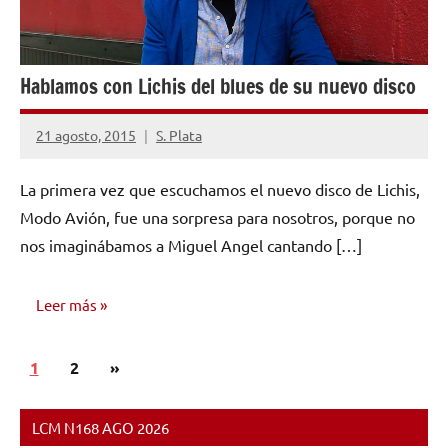
Hablamos con Lichis del blues de su nuevo disco
21 agosto, 2015
S. Plata
No
hay
La primera vez que escuchamos el nuevo disco de Lichis,
comentarios
Modo Avión, fue una sorpresa para nosotros, porque no
nos imaginábamos a Miguel Angel cantando […]
Leer más
Paginación
Siguientes
1
ENTREVISTAS
2
»
de
entradas
entradas
LCM N168 AGO 2026