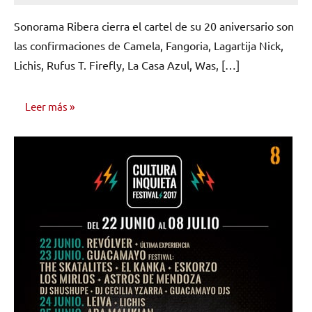
hay
Sonorama Ribera cierra el cartel de su 20 aniversario son
comentarios
las confirmaciones de Camela, Fangoria, Lagartija Nick,
Lichis, Rufus T. Firefly, La Casa Azul, Was, […]
Leer más
NOTICIAS