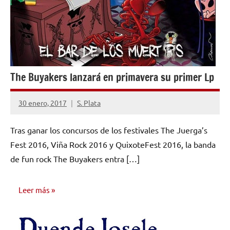
The Buyakers lanzará en primavera su primer Lp
30 enero, 2017
S. Plata
No
hay
Tras ganar los concursos de los festivales The Juerga’s
comentarios
Fest 2016, Viña Rock 2016 y QuixoteFest 2016, la banda
de fun rock The Buyakers entra […]
Leer más
NOTICIAS