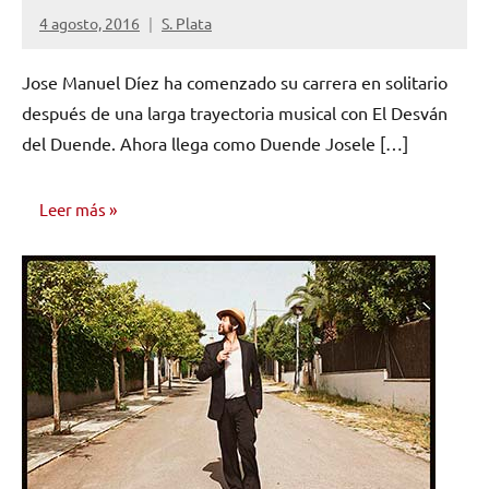
4 agosto, 2016
S. Plata
No
hay
Jose Manuel Díez ha comenzado su carrera en solitario
comentarios
después de una larga trayectoria musical con El Desván
del Duende. Ahora llega como Duende Josele […]
Leer más
ENTREVISTAS