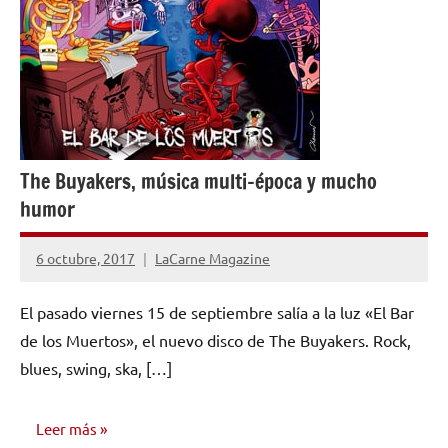
The Buyakers, música multi-época y mucho
humor
6 octubre, 2017
LaCarne Magazine
No
hay
El pasado viernes 15 de septiembre salía a la luz «El Bar
comentarios
de los Muertos», el nuevo disco de The Buyakers. Rock,
blues, swing, ska, […]
Leer más