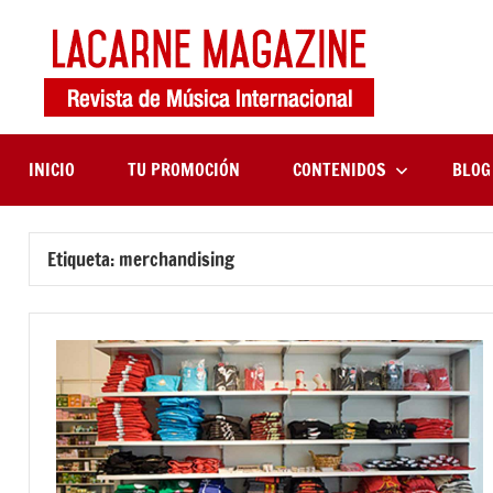
Saltar
al
contenido
LaCa
Revista
de
Maga
música
internaciona
INICIO
TU PROMOCIÓN
CONTENIDOS
BLOG
Etiqueta:
merchandising