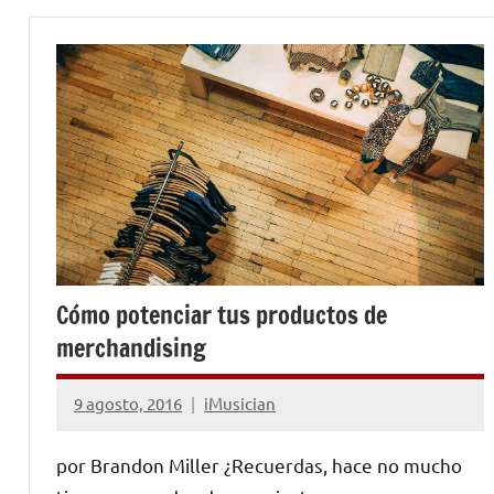
PARA
MÚSICOS
Cómo potenciar tus productos de
merchandising
9 agosto, 2016
iMusician
No
hay
por Brandon Miller ¿Recuerdas, hace no mucho
comentarios