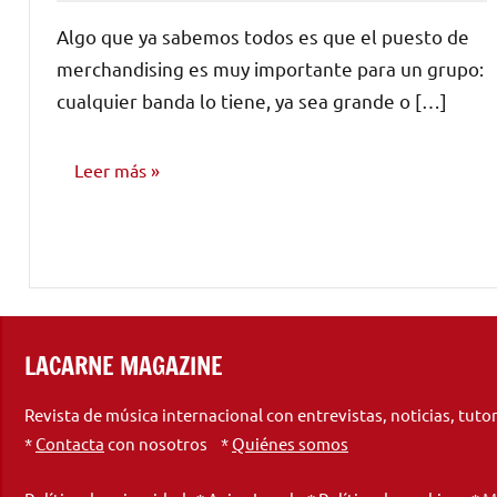
comentarios
Algo que ya sabemos todos es que el puesto de
merchandising es muy importante para un grupo:
cualquier banda lo tiene, ya sea grande o […]
Leer más
MARKETING
Y
PROMOCIÓN
LACARNE MAGAZINE
Revista de música internacional con entrevistas, noticias, tuto
*
Contacta
con nosotros *
Quiénes somos