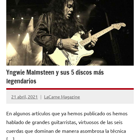
Yngwie Malmsteen y sus 5 discos más
legendarios
21 abril, 2021
LaCarne Magazine
No
hay
En algunos artículos que ya hemos publicado os hemos
comentarios
hablado de grandes guitarristas, virtuosos de las seis
cuerdas que dominan de manera asombrosa la técnica
[…]