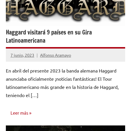
Haggard visitará 9 países en su Gira
Latinoamericana
7 junio, 2023
Alfonso Aramayo
No
hay
En abril del presente 2023 la banda alemana Haggard
comentarios
anunciaba oficialmente ¡noticias fantásticas! El Tour
latinoamericano más grande en la historia de Haggard,
teniendo el […]
Leer más
OPINIÓN