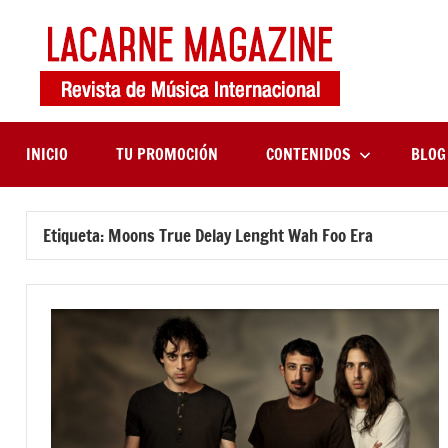
Saltar
al
contenido
LaCa
Revista
de
Maga
música
internaciona
INICIO
TU PROMOCIÓN
CONTENIDOS
BLOG
Etiqueta:
Moons True Delay Lenght Wah Foo Era