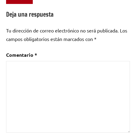
Etiquetado
como
Deja una respuesta
Almeria
,
And
Tu dirección de correo electrónico no será publicada.
Los
Show
campos obligatorios están marcados con
*
Us
,
Biffy
Clyro
,
Comentario
*
Clifford
Records
,
Lost
Bow
Case
Eckard
,
Moons
True
Delay
Lenght
Wah