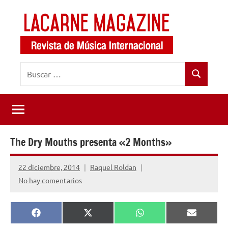
Saltar
al
contenido
LaCarne
Revista
Buscar:
de
Magazine
Buscar
música
internacional
The Dry Mouths presenta «2 Months»
22 diciembre, 2014
Raquel Roldan
No hay comentarios
Compartir
Compartir
Compartir
Comparti
Facebook
X
WhatsApp
Email
en
en
en
en
(Twitter)