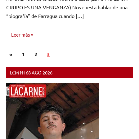
comentarios
GRUPO ES UNA VENGANZA) Nos cuesta hablar de una
“biografía” de Farragua cuando […]
Leer más
Paginación
Entradas
«
GUÍA DE
1
2
3
de
MÚSICOS
anteriores
entradas
LCM N168 AGO 2026