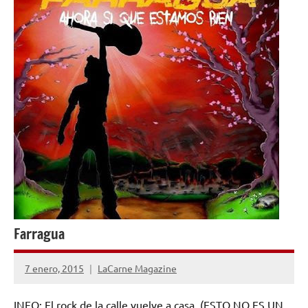
Farragua
7 enero, 2015
LaCarne Magazine
No
hay
INFO: El rock de la calle vuelve a casa. (ESTO NO ES UN