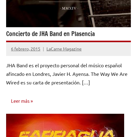
Concierto de JHA Band en Plasencia
6 febrero, 2015
LaCarne Magazine
No
hay
JHA Band es el proyecto personal del músico español
comentarios
afincado en Londres, Javier H. Ayensa. The Way We Are
Wired es su carta de presentación. […]
Leer más
NOTICIAS