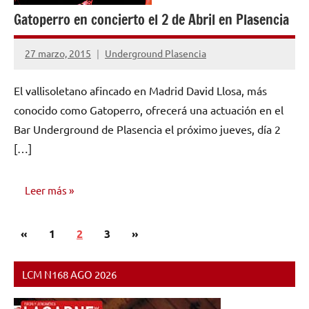
Gatoperro en concierto el 2 de Abril en Plasencia
27 marzo, 2015
Underground Plasencia
No
hay
El vallisoletano afincado en Madrid David Llosa, más
comentarios
conocido como Gatoperro, ofrecerá una actuación en el
Bar Underground de Plasencia el próximo jueves, día 2
[…]
Leer más
Paginación
Entradas
Siguientes
«
NOTICIAS
1
2
3
»
de
anteriores
entradas
entradas
LCM N168 AGO 2026