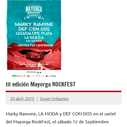
OPINIÓN
III edición Mayorga ROCKFEST
29 abril, 2015
Guner Uribarren
No
hay
Marky Ramone, LA MODA y DEF CON DOS en el cartel
comentarios
del Mayorga RockFest, el sábado 12 de Septiembre