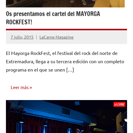
Os presentamos el cartel del MAYORGA
ROCKFEST!
7 julio, 2015
LaCarne Magazine
No
hay
El Mayorga RockFest, el festival del rock del norte de
comentarios
Extremadura, llega a su tercera edición con un completo
programa en el que se unen […]
Leer más
NOTICIAS