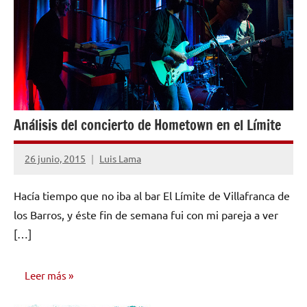
Análisis del concierto de Hometown en el Límite
26 junio, 2015
Luis Lama
No
hay
Hacía tiempo que no iba al bar El Límite de Villafranca de
comentarios
los Barros, y éste fin de semana fui con mi pareja a ver
[…]
Leer más