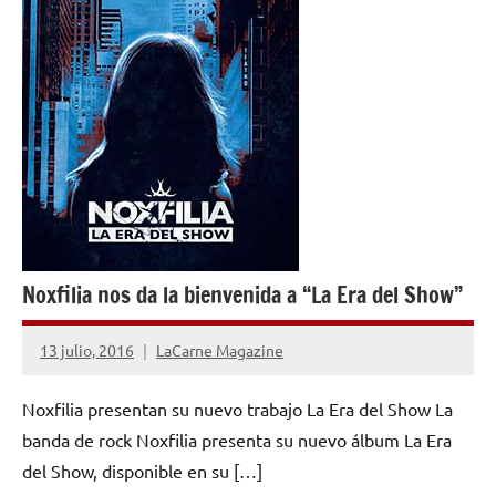
NOTICIAS
Noxfilia nos da la bienvenida a “La Era del Show”
13 julio, 2016
LaCarne Magazine
No
hay
Noxfilia presentan su nuevo trabajo La Era del Show La
comentarios
banda de rock Noxfilia presenta su nuevo álbum La Era
del Show, disponible en su […]