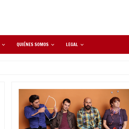
rne
zine
l
QUIÉNES SOMOS
LEGAL