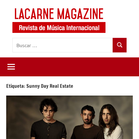
Saltar
al
contenido
LaCarne
Revista
Buscar:
de
Magazine
Buscar
música
internacional
Etiqueta:
Sunny Day Real Estate